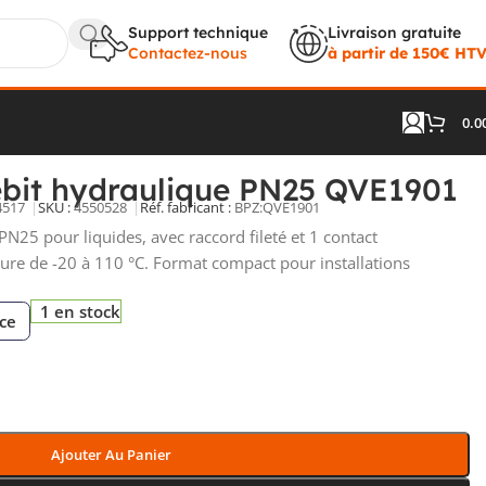
Support technique
Livraison gratuite
Contactez-nous
à partir de 150€ HT
0.0
ébit hydraulique PN25 QVE1901
4517
SKU :
4550528
Réf. fabricant :
BPZ:QVE1901
N25 pour liquides, avec raccord fileté et 1 contact
re de -20 à 110 °C. Format compact pour installations
1 en stock
èce
Ajouter Au Panier