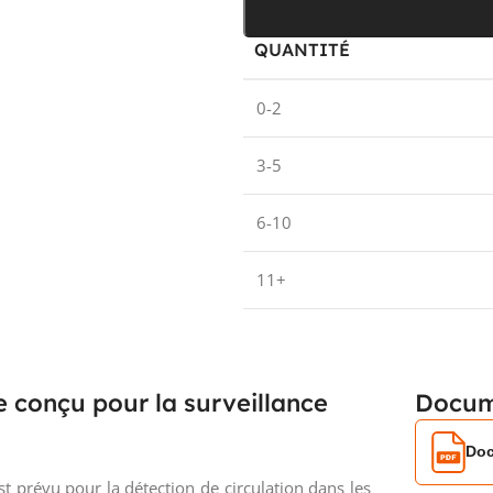
QUANTITÉ
0-2
3-5
6-10
11+
e conçu pour la surveillance
Docum
Doc
 prévu pour la détection de circulation dans les