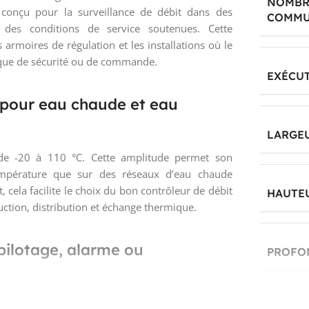
NOMBR
t conçu pour la surveillance de débit dans des
COMMU
 des conditions de service soutenues. Cette
 armoires de régulation et les installations où le
gique de sécurité ou de commande.
EXÉCU
 pour eau chaude et eau
LARGE
de -20 à 110 °C. Cette amplitude permet son
température que sur des réseaux d’eau chaude
, cela facilite le choix du bon contrôleur de débit
HAUTE
duction, distribution et échange thermique.
ilotage, alarme ou
PROFO
que, exploitable pour remonter une information