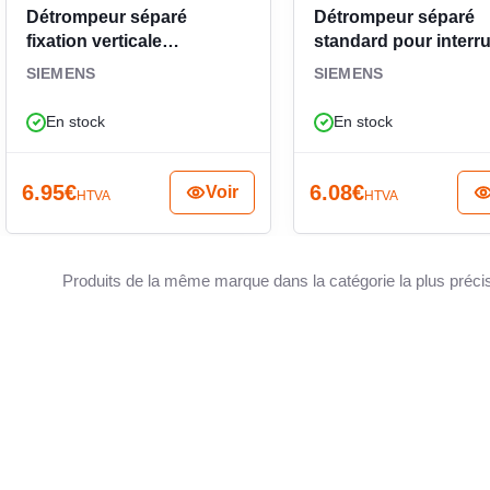
Détrompeur séparé
Détrompeur séparé
nce de débit sur les circuits hydrauliques où
fixation verticale
standard pour interr
exploitation, une mauvaise régulation ou l’arrêt
3SE50000AV02
3SE50000AV01
SIEMENS
SIEMENS
c’est un choix adapté pour les professionnels
5 capable de superviser efficacement un réseau
En stock
En stock
 CVC et en matériel industriel.
6.95
€
6.08
€
Voir
HTVA
HTVA
Produits de la même marque dans la catégorie la plus préci