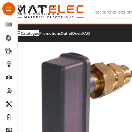
Skip to navigation
Skip to main content
Catalogue
Promotions
Outlet
Devis
FAQ
Accueil
/
Matériel industriel
/
Capteurs industriels
/
Contr