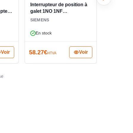
Interrupteur de position à
Interrupteu
upteur
galet 1NO 1NF
galet 1NO
3SE51120CD02
3SE51220
SIEMENS
SIEMENS
En stock
En stock
58.27
€
50.10
€
Voir
Voir
HTVA
HTV
se