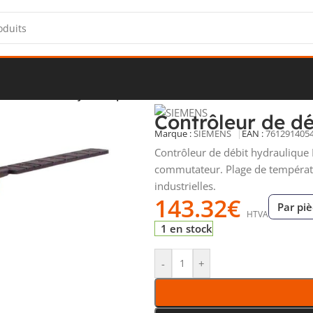
ôleur de débit hydraulique PN25 QVE1901
Contrôleur de d
Marque :
SIEMENS
EAN :
761291405
Contrôleur de débit hydraulique P
commutateur. Plage de températu
industrielles.
143.32
€
Par pi
HTVA
1 en stock
-
+