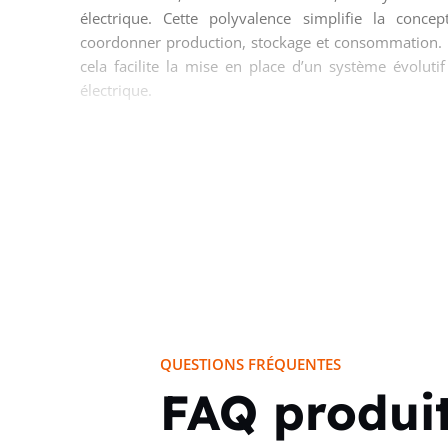
électrique. Cette polyvalence simplifie la concep
coordonner production, stockage et consommation. Pou
cela facilite la mise en place d’un système évolutif
électrique.
Communication complète pour 
souple
Avec ses interfaces RS485, Ethernet et WLAN, ce gesti
d’intégration. Les protocoles Modbus TCP, Modbus 
équipements compatibles et l’échange de données 
numériques et les 2 sorties numériques permettent 
pilotage, des contacts externes ou des automatisme
communication en fait un choix pertinent pour les e
QUESTIONS FRÉQUENTES
équipements est indispensable.
FAQ produi
Compteur intégré et secours a