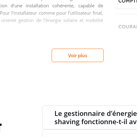
COMPT
tion d’une installation cohérente, capable de
r l’installateur comme pour l’utilisateur final,
 orienté gestion de l’énergie solaire et mobilité
COURA
une intégration technique
SUPPO
Voir plus
onnaire d’énergie s’adapte à différents scénarios
RTU et SunSpec facilitent le dialogue avec les
SUPPOR
de supervision ou de commande. Les 5 entrées
en complément d’interagir avec des fonctions de
s liés à l’installation. Cette architecture de
SUPPO
nvironnements où la coordination entre plusieurs
Le gestionnaire d’énerg
t
shaving fonctionne-t-il a
SUPPO
utomatique pour une