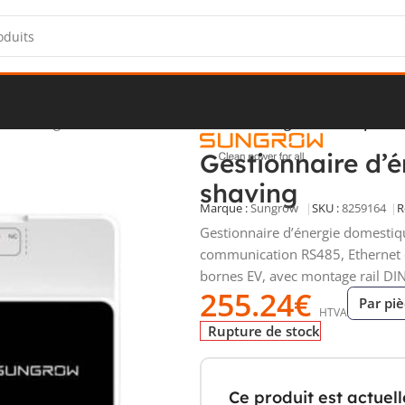
de l’énergie solaire
/
EMS
/
Gestionnaire d’énergie domestique av
Gestionnaire d’
shaving
Marque :
Sungrow
SKU :
8259164
R
Gestionnaire d’énergie domestiq
communication RS485, Ethernet o
bornes EV, avec montage rail DI
255.24
€
Par pi
HTVA
Rupture de stock
Ce produit est actuel