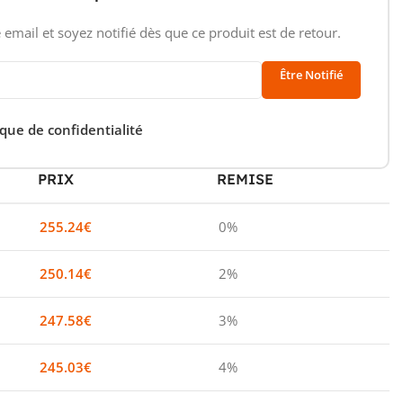
 email et soyez notifié dès que ce produit est de retour.
Être Notifié
ique de confidentialité
PRIX
REMISE
255.24
€
0%
250.14
€
2%
247.58
€
3%
245.03
€
4%