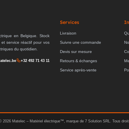
Services
I
Livraison
Qu
ctrique en Belgique. Stock
 et service réactif pour vos
Suivre une commande
No
ctriques du quotidien.
Devis sur mesure
Co
atelec.be
+32 492 71 43 11
Retours & échanges
Me
Service après-vente
Po
© 2026 Matelec – Matériel électrique™, marque de 7 Solution SRL. Tous droit