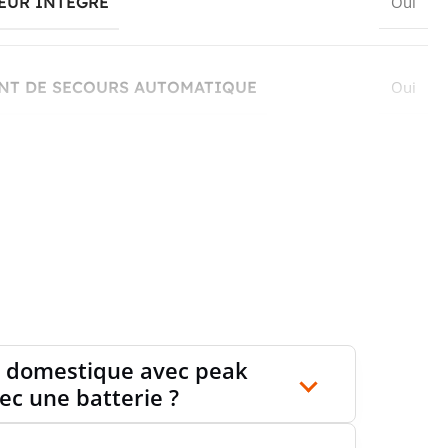
EUR INTÉGRÉ
Oui
NT DE SECOURS AUTOMATIQUE
Oui
RT EV CHARGER
Oui
T BATTERIE
Oui
RT MICRO-ONDULEURS
Oui
ie domestique avec peak
vec une batterie ?
RT ONDULEURS
Oui