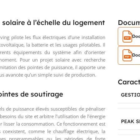
e solaire à l’échelle du logement
Docum
Doc
ng pilote les flux électriques d’une installation
voltaïque, la batterie et les usages pilotables. Il
érents équipements du système afin d’orienter
Doc
moment. Pour un projet solaire avec recherche
mitation des pointes de puissance, il apporte une
lus avancée qu’un simple suivi de production.
Caract
ointes de soutirage
GESTIO
ls de puissance élevés susceptibles de pénaliser
besoins du site et arbitre l’utilisation de l’énergie
PEAK 
our lisser la consommation. Ce fonctionnement est
s coexistent, comme le chauffage électrique, la
ques programmables ou les périodes de forte