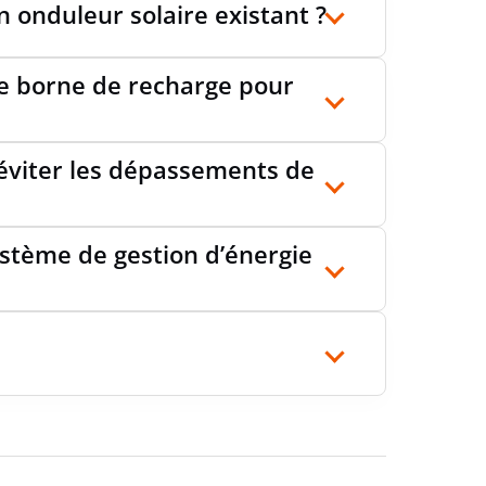
un onduleur solaire existant ?
GE
Rail DIN ou mural
ne borne de recharge pour
 DE PROTECTION
IP20
 éviter les dépassements de
ystème de gestion d’énergie
RATURE DE FONCTIONNEMENT
-30 °C à 60 °C
TÉ RELATIVE
0 % à 95 % sans condensation
DE MAX.
4000 m