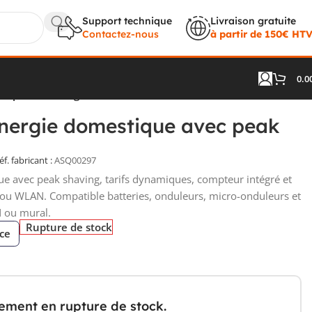
Support technique
Livraison gratuite
Contactez-nous
à partir de 150€ HT
0.0
ec peak shaving
énergie domestique avec peak
éf. fabricant :
ASQ00297
ue avec peak shaving, tarifs dynamiques, compteur intégré et
u WLAN. Compatible batteries, onduleurs, micro-onduleurs et
N ou mural.
Rupture de stock
èce
lement en rupture de stock.