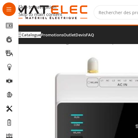
Skip to navigation
Skip to main content
Catalogue
Promotions
Outlet
Devis
FAQ
Accueil
/
Solaire, énergie et mobilité électrique
/
Gestion 