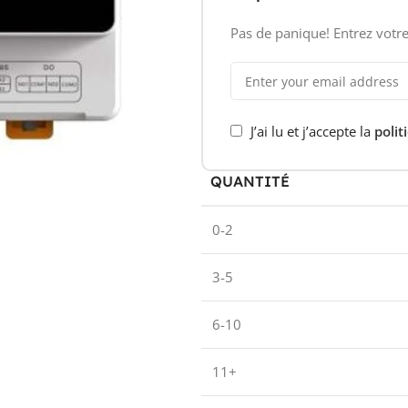
Pas de panique! Entrez votre
J’ai lu et j’accepte la
polit
QUANTITÉ
0-2
3-5
6-10
11+