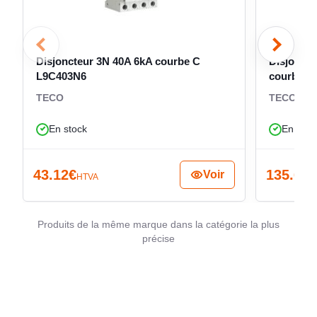
distribution électrique modulaire.
Disjoncteur 3N 40A 6kA courbe C
Disjoncte
L9C403N6
courbe C
TECO
TECO
En stock
En stoc
43.12
€
135.62
€
Voir
HTVA
Produits de la même marque dans la catégorie la plus
précise