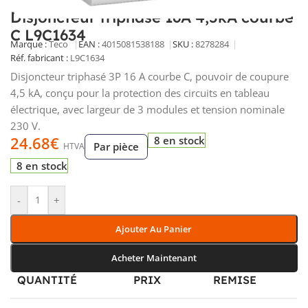
Disjoncteur triphasé 16A 4,5kA courbe
C L9C1634
Marque :
Teco
EAN :
4015081538188
SKU :
8278284
Réf. fabricant :
L9C1634
Disjoncteur triphasé 3P 16 A courbe C, pouvoir de coupure
4,5 kA, conçu pour la protection des circuits en tableau
électrique, avec largeur de 3 modules et tension nominale
230 V.
24.68
€
8 en stock
Par pièce
HTVA
8 en stock
-
+
Ajouter Au Panier
Acheter Maintenant
QUANTITÉ
PRIX
REMISE