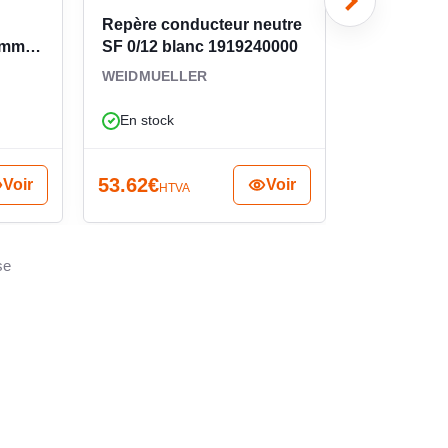
Repère conducteur neutre
Repère de c
 mm
SF 0/12 blanc 1919240000
PVC jaune 
025261151
WEIDMUELLER
WEIDMUEL
En stock
En stock
53.62
€
5.90
€
Voir
Voir
HTVA
HTVA
se