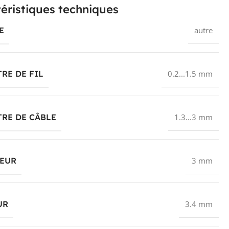
éristiques techniques
E
autre
RE DE FIL
0.2...1.5 mm
RE DE CÂBLE
1.3...3 mm
EUR
3 mm
UR
3.4 mm