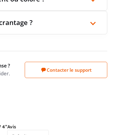
 crantage ?
nse ?
Contacter le support
ider.
W 4”
Avis