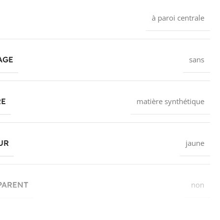
à paroi centrale
AGE
sans
RE
matière synthétique
UR
jaune
PARENT
non