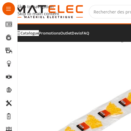
Skip to navigation
Skip to main content
Catalogue
Promotions
Outlet
Devis
FAQ
Accueil
/
Installation, fixation et raccordement
/
Tirage e