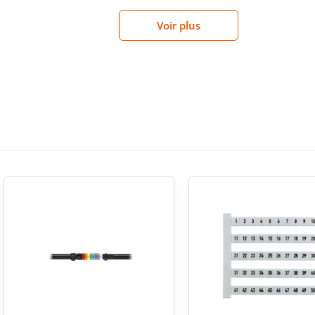
AVEC C
Voir plus
gagner en clarté dans le tirage et le repérage de
teurs dans un coffret, identifier des liaisons dans
IMPRE
marquage sur des séries de fils. Dans un
opérations de lecture, de contrôle et de reprise
TYPE 
rage unitaire et cohérent
 petits diamètres et sa couleur jaune dédiée au
PRODU
besoin précis : identifier sans ambiguïté un
ègre facilement dans une logique de repérage
 repéré individuellement avec une numérotation