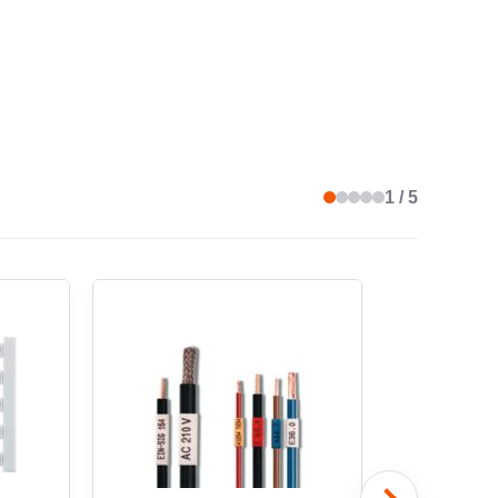
HAMP POUR TEXTE
non
SSION
nombres
1 / 5
DE MONTAGE
autre
CT CARBON FOOTPRINT (CO2)
Estimation Sonepar