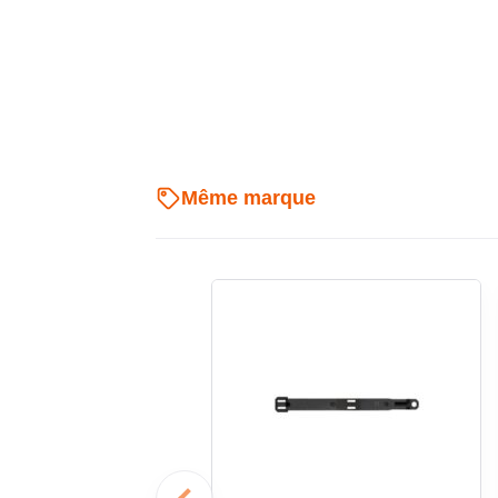
circuits
Ce repère convient aux professionnels qui souhaitent 
câbles. Il peut être utilisé pour distinguer des conduc
un ensemble de commande ou homogénéiser le 
environnement de montage, il contribue à rendre les 
plus fluides.
Même marque
Un choix pertinent pour un repé
Avec son numéro pré-imprimé, son format destiné aux
repérage visuel, ce repère de câble répond à un 
conducteur au sein d’un ensemble câblé. Il s’int
méthodique, notamment lorsque chaque fil doit être
constante et facile à retrouver.