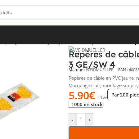
t repérage de câbles
/
Repérage de câbles
/
Repères de câble PVC j
Repères de câbl
3 GE/SW 4
Marque :
WEIDMUELLER
EAN :
4008
Repères de câble en PVC jaune, n
Marquage clair, montage simple,
5.90
€
Par 200 piè
HTVA
1000 en stock
-
+