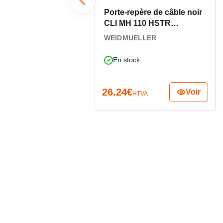
Porte-repère de câble noir
CLI MH 110 HSTR
0189400000
WEIDMUELLER
En stock
26.24
€
Voir
HTVA