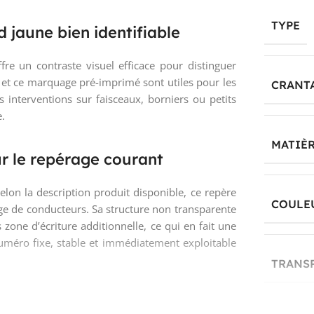
TYPE
jaune bien identifiable
fre un contraste visuel efficace pour distinguer
et ce marquage pré-imprimé sont utiles pour les
CRANT
s interventions sur faisceaux, borniers ou petits
e.
MATIÈ
r le repérage courant
lon la description produit disponible, ce repère
COULE
ge de conducteurs. Sa structure non transparente
 zone d’écriture additionnelle, ce qui en fait une
numéro fixe, stable et immédiatement exploitable
TRANS
intenance et organisation de