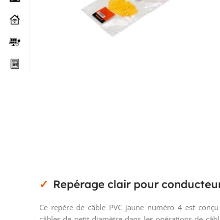
Repérage clair pour conducteur
Ce repère de câble PVC jaune numéro 4 est conçu p
câbles de petit diamètre dans les opérations de câb