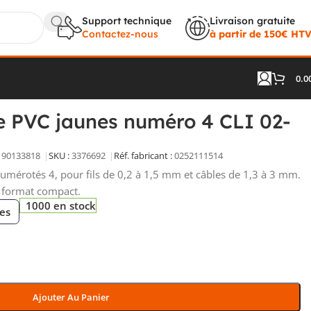
Support technique
Livraison gratuite
Contactez-nous
à partir de 150€ HT
0.0
aunes numéro 4 CLI 02-3 GE/SW 4
e PVC jaunes numéro 4 CLI 02-
190133818
SKU :
3376692
Réf. fabricant :
0252111514
umérotés 4, pour fils de 0,2 à 1,5 mm et câbles de 1,3 à 3 mm.
 format compact.
1000 en stock
ces
Ajouter Au Panier