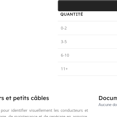
QUANTITÉ
0-2
3-5
6-10
11+
s et petits câbles
Docum
Aucune doc
our identifier visuellement les conducteurs et
lage, de maintenance et de repérage en armoire.