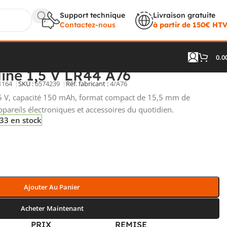
Support technique
Livraison gratuite
Contactez-nous
à partir de 150€ HT
0.0
line 1,5 V LR44 A76
1164
SKU :
6574239
Réf. fabricant :
4/A76
,5 V, capacité 150 mAh, format compact de 15,5 mm de
pareils électroniques et accessoires du quotidien.
33 en stock
Ajouter Au Panier
Acheter Maintenant
PRIX
REMISE