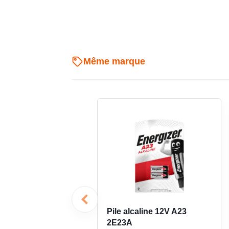
un diamètre de 15,5 mm et une hauteur de 6,1
caractéristiques permettent de vérifier facilement 
avant achat. Pour un remplacement propre, il est impo
sur l’ancienne pile et les dimensions attendues par l
Même marque
Conditionnement par 4 piles p
d’appoint et remplacements grou
Le pack de 4 piles bouton LR44 A76 est un choix pe
plusieurs appareils ou qui souhaitent anticiper les
pile à l’unité à chaque besoin et permet d’équiper 
C’est une solution adaptée aussi bien à l’usage dom
de petits équipements électroniques.
Une pile bouton simple à choisir
équipements
Pile alcaline 12V A23
2E23A