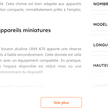
. Cette chimie est bien adaptée aux appareils
NOMBRE
uton compacte, immédiatement prête à l’emploi,
MODÈL
ppareils miniatures
LONGU
 bouton alcaline LR44 A76 apporte une réserve
ls à faible encombrement. Cette donnée est utile
on avec un équipement compatible. En pratique,
HAUTE
ù l’espace disponible est réduit mais où une
ctionnement du dispositif.
remplacement sans
LARGE
Voir plus
res font toute la différence. Ce modèle présente
DIAMÈ