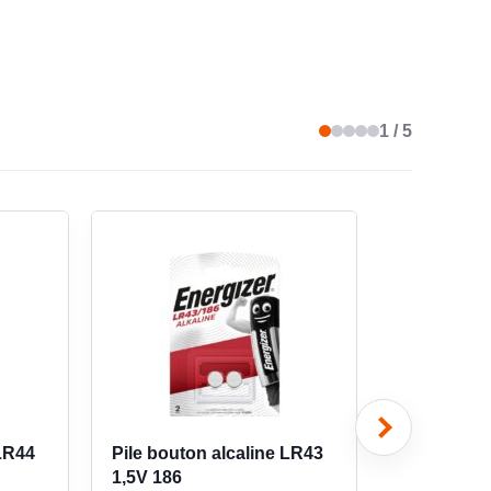
CATION DANS DOMAINE ANTIDÉFLAGRANT
non
1 / 5
3.3 g
 LR44
Pile bouton alcaline LR43
Pile bouton
1,5V 186
BR1225 po