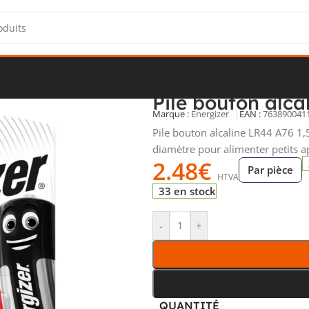
s bouton
/
Pile bouton alcaline 1,5 V LR44 A76
Pile bouton alca
Marque :
Energizer
EAN :
763890041
Pile bouton alcaline LR44 A76 1
diamètre pour alimenter petits ap
2.48
€
Par pièce
HTVA
33 en stock
-
+
QUANTITÉ