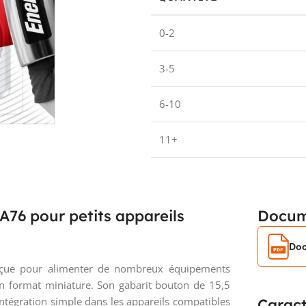
0-2
3-5
6-10
11+
 A76 pour petits appareils
Docum
Doc
onçue pour alimenter de nombreux équipements
 format miniature. Son gabarit bouton de 15,5
égration simple dans les appareils compatibles
Caract