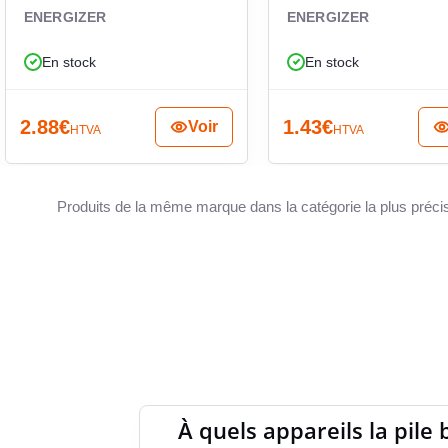
ne 1,5 V LR44 A76, il faut avant tout vérifier la
ENERGIZER
ENERGIZER
origine, ainsi que le format bouton correspondant.
direct pour les appareils prévus en LR44. Son
En stock
En stock
nnement en lot en font une option pratique pour
ompacts sans complication.
2.88
€
1.43
€
Voir
HTVA
HTVA
Produits de la même marque dans la catégorie la plus préci
À quels appareils la pile