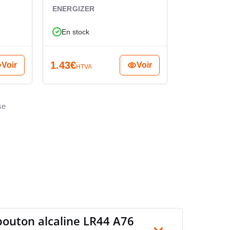
calculatric
ENERGIZER
ENERGIZER
En stock
En stock
1.43
€
3.06
€
Voir
Voir
HTVA
HTVA
se
 bouton alcaline LR44 A76