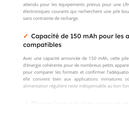
attendu pour les équipements prévus pour une LR44
électroniques courants qui recherchent une pile bo
sans contrainte de recharge.
Capacité de 150 mAh pour les a
compatibles
Avec une capacité annoncée de 150 mAh, cette pile
d’énergie cohérente pour de nombreux petits apparei
pour comparer les formats et confirmer l’adéquati
elle convient bien aux applications miniatures o
alimentation régulière reste indispensable au bon fon
Dimensions précises pour un 
approximation
Dans le domaine des piles bouton, quelques millimèt