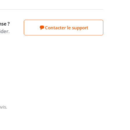
nse ?
Contacter le support
ider.
vis.