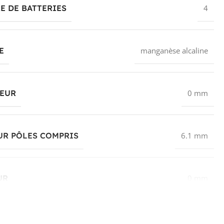
 DE BATTERIES
4
E
manganèse alcaline
EUR
0 mm
UR PÔLES COMPRIS
6.1 mm
UR
0 mm
TRE
15.5 mm