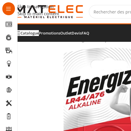
Skip to navigation
Skip to main content
Catalogue
Promotions
Outlet
Devis
FAQ
Accueil
/
Piles, batteries et chargeurs
/
Piles jetables
/
Pile