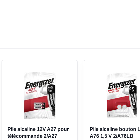
 mm, avec un poids unitaire de 3,3 g. Ces
la correspondance avec le logement de l’appareil
rtant de contrôler à la fois la référence inscrite
APPLI
e fabricant de votre équipement.
our maintenance, stock
POIDS
pés
rtinent pour les utilisateurs qui entretiennent
 remplacements. Ce format évite de racheter une
immédiatement plusieurs accessoires compatibles.
estique qu’aux besoins de dépannage courant sur
 pour l’entretien de vos
Pile alcaline 12V A27 pour
Pile alcaline bouton
télécommande 2/A27
A76 1,5 V 2/A76LB