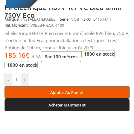
Fil électrique H07V-R PVC bleu 6mm²
750V Eca
Marque :
INSTALLATIEKABEL
Série :
VOB
SKU :
5415447
Réf. fabricant :
V0B6B-R-ECA R 100
Fil électrique H07V-R en cuivre 6 mm², isolé PVC bleu, 750 V,
réaction au feu Eca, pour installations électriques fixes.
Bobine de 100 m, conductible jusqu’à 70 °C.
185.16
€
1800 en stock
Par 100 mètres
HTVA
1800 en stock
-
+
Ajouter Au Panier
Acheter Maintenant