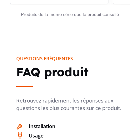
fil H07V-R un choix pertinent pour les professionnels et
installateurs recherchant un fil d’installation facile à
Produits de la même série que le produit consulté
identifier et simple à intégrer dans un câblage structuré.
Pour une préparation de chantier plus fluide, ce modèle
permet de concilier repérage visuel, confort de pose et
section adaptée aux raccordements demandant davantage
de capacité qu’un fil standard de petite section.
QUESTIONS FRÉQUENTES
FAQ produit
Retrouvez rapidement les réponses aux
questions les plus courantes sur ce produit.
Installation
Usage