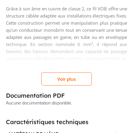
Grâce à son âme en cuivre de classe 2, ce fil VOB offre une
structure câblée adaptée aux installations électriques fixes.
Cette construction permet une manipulation plus pratique
qu’un conducteur monobrin tout en conservant une tenue
adaptée aux passages en gaine, en tube ou en enveloppe
technique. En section nominale 6 mm², il répond aux
besoins des liaisons demandant une capacité de passage
supérieure à celle des petites sections, notamment dans les
distributions internes et raccordements de puissance
modérée.
Voir plus
Isolation PVC 450/750 V pour les
Documentation PDF
usages courants d’installation
Aucune documentation disponible.
L’isolation en PVC de ce fil H07V-R est prévue pour une
tension nominale Uo/U de 450/750 V. Elle convient aux
Caractéristiques techniques
applications classiques d’installation électrique en