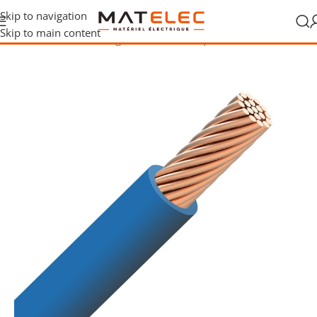
Skip to navigation
Skip to main content
Accueil
/
Câbles, fils et gaines
/
Fils électriques
/
Fils VOB