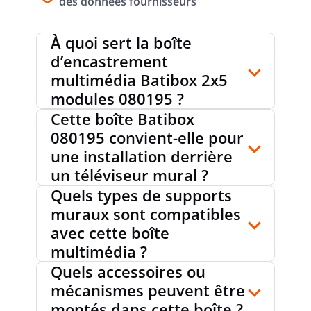
des données fournisseurs
À quoi sert la boîte
d’encastrement
VERROUILLAGE DE TUBE EN OPTION
non
multimédia Batibox 2x5
modules 080195 ?
Cette boîte Batibox
ENTRÉE ARRIÈRE
oui
080195 convient-elle pour
une installation derrière
un téléviseur mural ?
NOMBRE D'ENTRÉES
6
Quels types de supports
muraux sont compatibles
avec cette boîte
NOMBRE D'EMBOUTS FOURNIS
0
multimédia ?
Quels accessoires ou
mécanismes peuvent être
SANS HALOGÈNE
oui
montés dans cette boîte ?