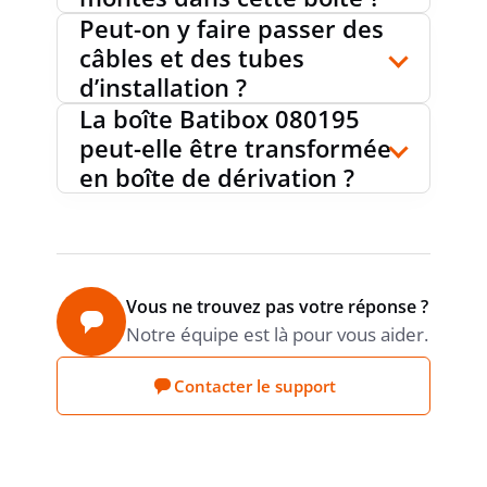
Peut-on y faire passer des
câbles et des tubes
TYPE DE TRAITEMENT DE LA
non-
d’installation ?
traité
SURFACE
La boîte Batibox 080195
peut-elle être transformée
en boîte de dérivation ?
FINITION DU COUVERCLE
sans
FIXATION DE COUVERCLE
autre
Vous ne trouvez pas votre réponse ?
Notre équipe est là pour vous aider.
PLOMBABLE
non
Contacter le support
MAINTIEN DE FONCTION
sans