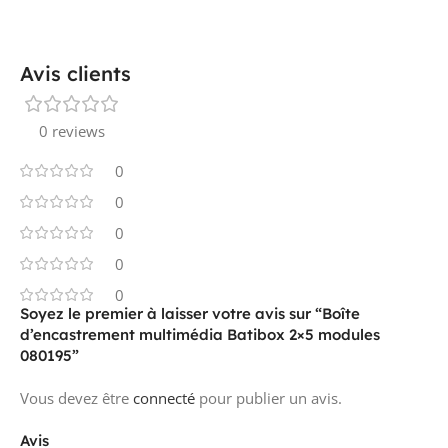
AVEC BLINDAGE
non
Avis clients
0 reviews
ÉTANCHE AU VENT
non
0
0
SECTION MAX.
0 mm²
0
0
0
Soyez le premier à laisser votre avis sur “Boîte
BORNE FIXÉE EN POSITION
non
d’encastrement multimédia Batibox 2×5 modules
080195”
Vous devez être
connecté
pour publier un avis.
FIXATION PAR CROCHET
non
Avis