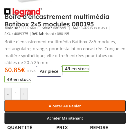
Boîte d’encastrement multimédia
Batibox 2×5 modules 080195
Marque :
LEGRAND
Série :
Batibox
EAN :
3245060801953
SKU :
4089375
Réf. fabricant :
080195
Boîte d’encastrement multimédia Batibox 2×5 modules,
rectangulaire, orange, pour installation encastrée. Conçue en
matière synthétique, elle offre 6 entrées pour tubes ou
câbles de 20 à 25 mm.
60.85
€
49 en stock
Par pièce
HTVA
49 en stock
-
+
Ajouter Au Panier
Acheter Maintenant
QUANTITÉ
PRIX
REMISE