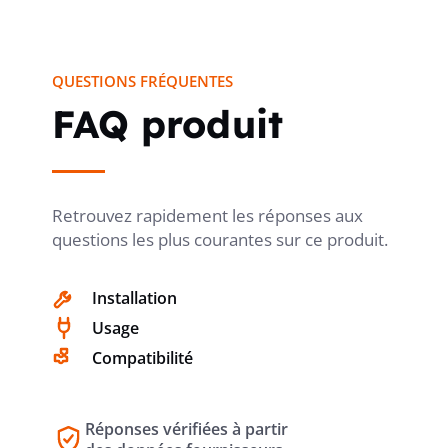
TRAVERSÉE DE BOÎTIER PAR UNE
non
QUESTIONS FRÉQUENTES
TUBULURE
FAQ produit
TRAVERSÉE DE BOÎTIER PAR UNE
non
MEMBRANE À NIVEAUX
Retrouvez rapidement les réponses aux
questions les plus courantes sur ce produit.
POUR DIAMÈTRE DE TUBE
20/25 mm
Installation
Usage
Compatibilité
POUR DIAMÈTRE DE CÂBLE
20...25 mm
Réponses vérifiées à partir
VERROUILLAGE DE TUBE
non