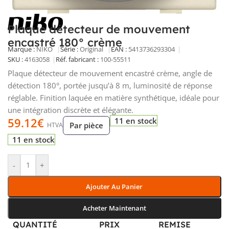
Plaque détecteur de mouvement
encastré 180° crème
Marque :
NIKO
Série :
Original
EAN :
5413736293304
SKU :
4163058
Réf. fabricant :
100-55511
Plaque détecteur de mouvement encastré crème, angle de
détection 180°, portée jusqu’à 8 m, luminosité de réponse
réglable. Finition laquée en matière synthétique, idéale pour
une intégration discrète et élégante.
59.12
€
11 en stock
Par pièce
HTVA
11 en stock
-
+
Ajouter Au Panier
Acheter Maintenant
QUANTITÉ
PRIX
REMISE