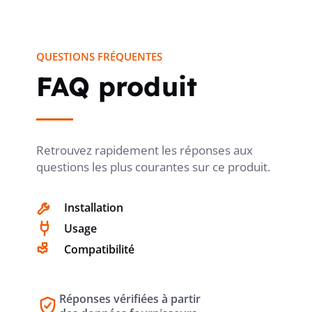
QUESTIONS FRÉQUENTES
FONCTION TEACH POUR SENSIBILITÉ
non
DE LUMINOSITÉ
FAQ produit
RETARD DE DÉCLENCHEMENT À
non
APPRENTISSAGE AUTOMATIQUE
Retrouvez rapidement les réponses aux
questions les plus courantes sur ce produit.
CERTIFIÉ DALI-1
Installation
non
Usage
Compatibilité
HAUTEUR DE MONTAGE OPTIMALE
1.2 m
Réponses vérifiées à partir