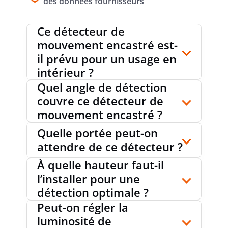
des données fournisseurs
PORTÉE MAX. LATÉRALE
8 m
Ce détecteur de
mouvement encastré est-
PORTÉE MAX. FRONTALE
8 m
il prévu pour un usage en
intérieur ?
Quel angle de détection
CHAMPS DE DÉTECTION DIAMÈTRES SUR
16
couvre ce détecteur de
m
LE PLANCHER
mouvement encastré ?
Quelle portée peut-on
attendre de ce détecteur ?
ANGLE DE SAISIE VERTICALE
0...60 °
À quelle hauteur faut-il
l’installer pour une
détection optimale ?
NOMBRE DE CANAUX
0
Peut-on régler la
luminosité de