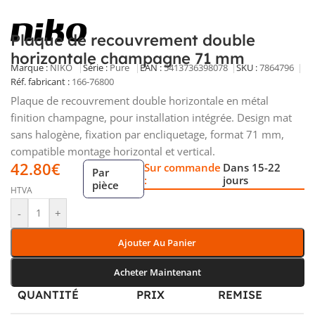
Plaque de recouvrement double
horizontale champagne 71 mm
Marque :
NIKO
Série :
Pure
EAN :
5413736398078
SKU :
7864796
Réf. fabricant :
166-76800
Plaque de recouvrement double horizontale en métal
finition champagne, pour installation intégrée. Design mat
sans halogène, fixation par encliquetage, format 71 mm,
compatible montage horizontal et vertical.
42.80
€
Sur commande
Dans 15-22
Par
:
jours
pièce
HTVA
-
+
Ajouter Au Panier
Acheter Maintenant
QUANTITÉ
PRIX
REMISE