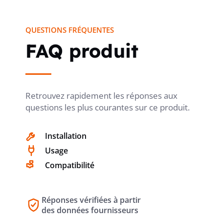
QUESTIONS FRÉQUENTES
RÉSISTANCE AU CHOC
IK06
FAQ produit
LARGEUR
154 mm
Retrouvez rapidement les réponses aux
questions les plus courantes sur ce produit.
HAUTEUR
83 mm
Installation
Usage
PROFONDEUR
8.9 mm
Compatibilité
PRODUCT CARBON
Estimation
Réponses vérifiées à partir
Sonepar
FOOTPRINT (CO2)
des données fournisseurs