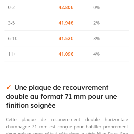
0-2
42.80
€
0%
3-5
41.94
€
2%
6-10
41.52
€
3%
11+
41.09
€
4%
Une plaque de recouvrement
double au format 71 mm pour une
finition soignée
Cette plaque de recouvrement double horizontale
champagne 71 mm est conçue pour habiller proprement
deux mécanismes côte à côte dans la série Niko Pure. Son