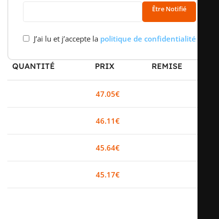
Être Notifié
J’ai lu et j’accepte la
politique de confidentialité
QUANTITÉ
PRIX
REMISE
0-2
47.05
€
0%
3-5
46.11
€
2%
6-10
45.64
€
3%
11+
45.17
€
4%