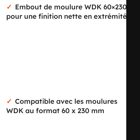
Embout de moulure WDK 60×230
pour une finition nette en extrémité
Cet embout de moulure WDK 60×230 est conçu pour
fermer proprement l’extrémité d’une goulotte ou
moulure de type WDK 60×230. Il permet d’obtenir une
terminaison soignée sur l’installation, tout en habillant la
coupe de la moulure avec un accessoire parfaitement
adapté au format 60 x 230 mm. Sa teinte blanc crème
RAL 9001 facilite une intégration visuelle homogène avec
les moulures de la même gamme.
Compatible avec les moulures
WDK au format 60 x 230 mm
Ce modèle est prévu pour les profils de moulure WDK de
hauteur 60 mm et de largeur 230 mm. Cette