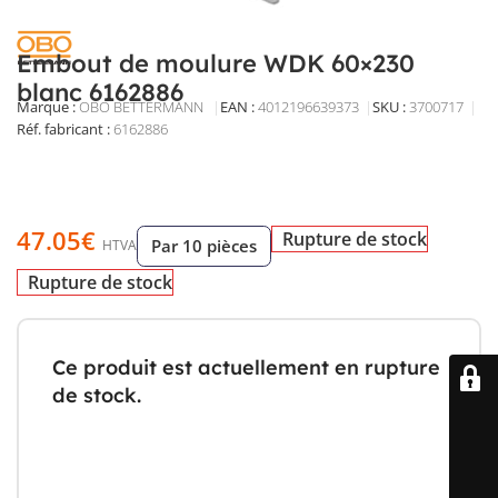
Embout de moulure WDK 60×230
blanc 6162886
Marque :
OBO BETTERMANN
EAN :
4012196639373
SKU :
3700717
Réf. fabricant :
6162886
Embout WDK gauche/droite pour moulure 60 x 230 mm,
en PVC blanc RAL 9001, à encliqueter. Finition soignée
pour une fermeture propre des extrémités de goulotte.
47.05
€
Rupture de stock
Par 10 pièces
HTVA
Rupture de stock
Ce produit est actuellement en rupture
de stock.
Pas de panique! Entrez votre email et soyez
notifié dès que ce produit est de retour.