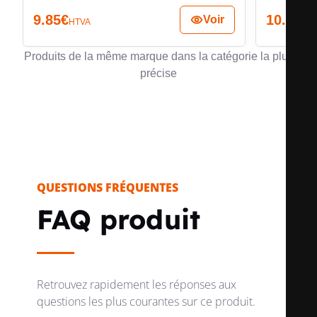
9.85
€
10.85
€
Voir
HTVA
H
Produits de la même marque dans la catégorie la plus
précise
QUESTIONS FRÉQUENTES
FAQ produit
Retrouvez rapidement les réponses aux
questions les plus courantes sur ce produit.