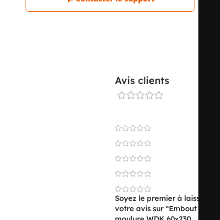
Avis clients
0 reviews
0
0
0
0
0
Soyez le premier à laisser
votre avis sur “Embout de
moulure WDK 60×230