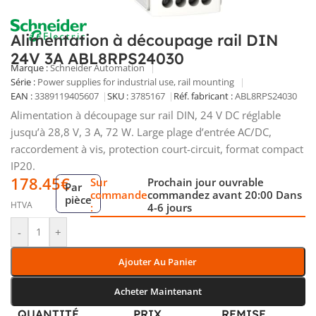
Alimentation à découpage rail DIN
24V 3A ABL8RPS24030
Marque :
Schneider Automation
Série :
Power supplies for industrial use, rail mounting
EAN :
3389119405607
SKU :
3785167
Réf. fabricant :
ABL8RPS24030
Alimentation à découpage sur rail DIN, 24 V DC réglable
jusqu’à 28,8 V, 3 A, 72 W. Large plage d’entrée AC/DC,
raccordement à vis, protection court-circuit, format compact
IP20.
178.45
€
Sur
Prochain jour ouvrable
Par
commande
commandez avant 20:00 Dans
pièce
HTVA
:
4-6 jours
-
+
Ajouter Au Panier
Acheter Maintenant
QUANTITÉ
PRIX
REMISE