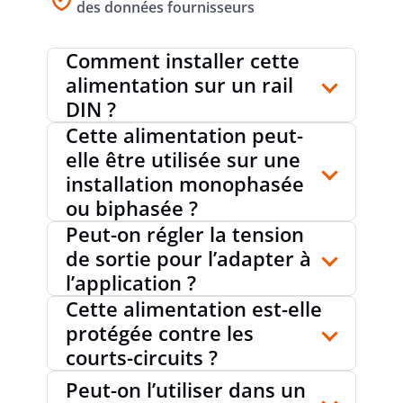
des données fournisseurs
Comment installer cette
PUISSANCE DÉBITÉE
72 W
alimentation sur un rail
DIN ?
Cette alimentation peut-
STABILISÉ
oui
elle être utilisée sur une
installation monophasée
ou biphasée ?
EXÉCUTION DU
raccordement
Peut-on régler la tension
à vis
RACCORDEMENT ÉLECTRIQUE
de sortie pour l’adapter à
l’application ?
Cette alimentation est-elle
MODE DE FIXATION MONTAGE DE BARRE
oui
protégée contre les
PROFILÉE
courts-circuits ?
Peut-on l’utiliser dans un