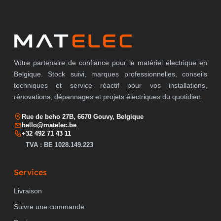
NIVEAU DE PERFORMANCE SELON EN
sans
ISO 13849-1
Votre partenaire de confiance pour le matériel électrique en
Belgique. Stock suivi, marques professionnelles, conseils
CLASSE DE PROTECTION (IP)
IP20
techniques et service réactif pour vos installations,
rénovations, dépannages et projets électriques du quotidien.
Rue de beho 27B, 6670 Gouvy, Belgique
PRODUCT CARBON
Estimation
hello@matelec.be
Sonepar
FOOTPRINT (CO2)
+32 492 71 43 11
TVA : BE 1028.149.223
Services
Livraison
Suivre une commande