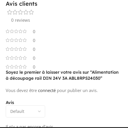
Avis clients
0 reviews
LARGEUR
45 mm
0
0
HAUTEUR
143 mm
0
0
0
PROFONDEUR
125 mm
Soyez le premier à laisser votre avis sur “Alimentation
à découpage rail DIN 24V 3A ABL8RPS24030”
Vous devez être
connecté
pour publier un avis.
ADAPTÉ AUX FONCTIONS DE SÉCURITÉ
oui
Avis
SIL CONFORMÉMENT À IEC 61508
sans
Il n’y a pas encore d’avis.