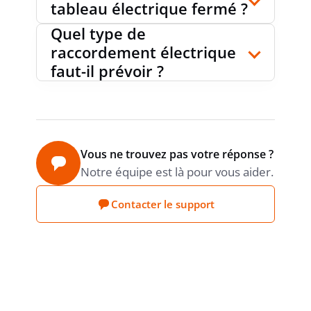
tableau électrique fermé ?
MONTAGE MURAL
non
Quel type de
raccordement électrique
ADAPTÉ À UN MONTAGE SUR RAIL
non
faut-il prévoir ?
LARGEUR EN UNITÉS DE DIVISION
0
Vous ne trouvez pas votre réponse ?
Notre équipe est là pour vous aider.
LARGEUR D'ENCASTREMENT
0 mm
Contacter le support
HAUTEUR TOTALE
0 mm
MONTAGE DIRECT
oui