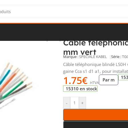
mmunication
/
Câbles téléphoniques
/
Câble téléphonique TGGF LS
Câble téléphoni
mm vert
Marque :
SPECIALE KABEL
Série :
TG
Câble téléphonique blindé LS0H 
gaine Cca s1 d1 a1, pour install
1.75
€
153
Par m
HTVA
15310 en stock
-
+