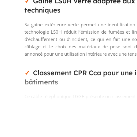
Gaine LS0H verte adaptée aux 
techniques
Sa gaine extérieure verte permet une identification 
technologie LS0H réduit l’émission de fumées et l
d’échauffement ou d’incident, ce qui en fait une so
câblage et le choix des matériaux de pose sont de
annoncé pour une utilisation intérieure avec une tens
Classement CPR Cca pour une i
bâtiments
Ce câble téléphonique TGGF présente un classement 
faible production de fumée, d1 pour le comportem
d’acidité. Pour l’installateur comme pour le bureau d
d’un câble de communication conforme aux exigenc
fait partie des critères de choix du matériel.