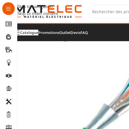
Skip to navigation
Skip to main content
Catalogue
Promotions
Outlet
Devis
FAQ
Accueil
/
Câbles, fils et gaines
/
Câbles de données et co