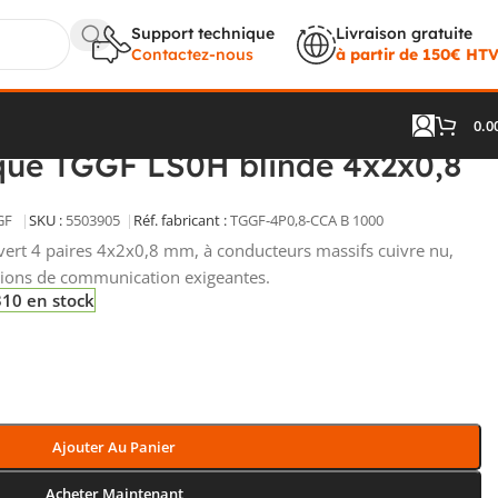
Support technique
Livraison gratuite
Contactez-nous
à partir de 150€ HT
0.0
0H blindé 4x2x0,8 mm vert
que TGGF LS0H blindé 4x2x0,8
GF
SKU :
5503905
Réf. fabricant :
TGGF-4P0,8-CCA B 1000
vert 4 paires 4x2x0,8 mm, à conducteurs massifs cuivre nu,
ations de communication exigeantes.
10 en stock
Ajouter Au Panier
Acheter Maintenant