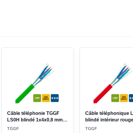
CLASSE
et le passage en cheminement
mm, ce câble conserve un bon compromis entre
CLASSE
 rayon de courbure minimal de 20 fois le diamètre
SELON 
allation, en particulier dans les angles, montées
5 kg/km donne une idée utile pour anticiper la
CLASSE
GOUTT
xes en plage de température
ENFLAM
6
 statique comprise entre -5 et 70 °C, ce qui le
locaux techniques, zones tertiaires ou réseaux de
CLASSE
es et son enveloppe LS0H en font une solution
éléphonique blindé 4x2x0,8 mm clair à identifier,
Câble téléphonie TGGF
Câble téléphonique 
anents.
LS0H blindé 1x4x0,8 mm
blindé intérieur roug
vert
1x4x0,8 mm
TGGF
TGGF
POIDS