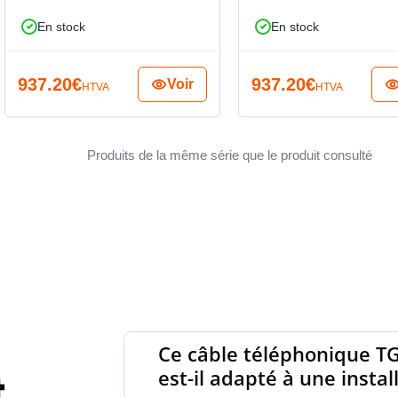
En stock
En stock
DIAMÈT
937.20
€
937.20
€
Voir
HTVA
HTVA
RAYON 
Produits de la même série que le produit consulté
LONGU
TEMPÉR
STATI
Ce câble téléphonique T
t
est-il adapté à une instal