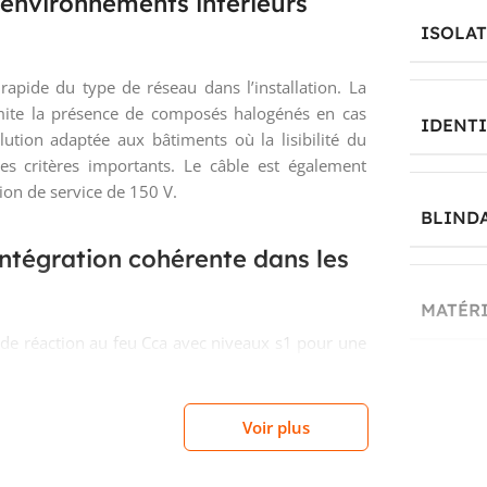
environnements intérieurs
ISOLA
rapide du type de réseau dans l’installation. La
imite la présence de composés halogénés en cas
IDENT
lution adaptée aux bâtiments où la lisibilité du
s critères importants. Le câble est également
ion de service de 150 V.
BLIND
ntégration cohérente dans les
MATÉRI
de réaction au feu Cca avec niveaux s1 pour une
ent aux gouttelettes et a1 pour la production
’études, ces informations facilitent la sélection
COULEU
es de chantier lorsque le comportement au feu
Voir plus