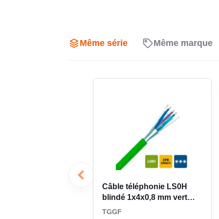
Format pratique pour la pose 
Avec un diamètre extérieur approximatif de 8,2 
Même série
Même marque
capacité, tenue en place et facilité de passage. Son
aide à préserver l’intégrité du câble lors de l’inst
techniques et traversées. Son poids indicatif de 9
manutention et l’organisation du tirage sur chantier.
Conçu pour les installations fi
maîtrisée
Le câble est prévu pour une température de service
destine aux installations intérieures fixes dans des 
communication du bâtiment. Sa structure par pair
adaptée aux réalisations où l’on recherche un câble t
Câble téléphonie LS0H
simple à raccorder et bien adapté aux parcours perm
blindé 1x4x0,8 mm vert
intérieur
TGGF