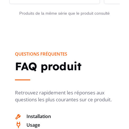
paire torsadée, de blindage global, de gaine polyoléfine
NBN C 30-004 (FR2), NBN 713-020
RF1H30
orange et de maintien de fonction en fait une référence
ADD. 3
Produits de la même série que le produit consulté
adaptée aux infrastructures de sécurité où la lisibilité de
l’installation, la tenue du câble et la continuité de service
priment.
QUESTIONS FRÉQUENTES
FAQ produit
Retrouvez rapidement les réponses aux
questions les plus courantes sur ce produit.
Installation
Usage