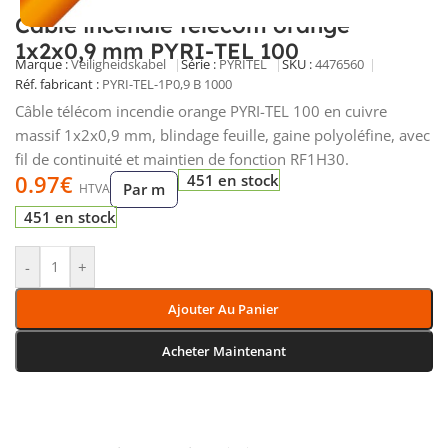
Câble incendie télécom orange
1x2x0,9 mm PYRI-TEL 100
Marque :
Veiligheidskabel
Série :
PYRITEL
SKU :
4476560
Réf. fabricant :
PYRI-TEL-1P0,9 B 1000
Câble télécom incendie orange PYRI-TEL 100 en cuivre
massif 1x2x0,9 mm, blindage feuille, gaine polyoléfine, avec
fil de continuité et maintien de fonction RF1H30.
0.97
€
451 en stock
Par m
HTVA
451 en stock
-
+
Ajouter Au Panier
Acheter Maintenant