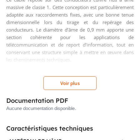
massive de classe 1. Cette conception est particulièrement
adaptée aux raccordements fixes, avec une bonne tenue
dimensionnelle lors du tirage et du repérage des
conducteurs. Le diamètre d’âme de 0,9 mm apporte une
section cohérente pour les applications de
télécommunication et de report d’information, tout en
conservant une structure simple à mettre en œuvre dans
les cheminements techniques.
Structure par paire avec blindage
Voir plus
global pour les liaisons sensibles
Documentation PDF
Le PYRI-TEL 100 est constitué d’une paire torsadée,
Aucune documentation disponible.
complétée par un blindage global par feuille et par la
présence d’un fil de continuité. Cette configuration aide à
mieux gérer les perturbations sur les circuits de
Caractéristiques techniques
transmission et simplifie le traitement de la continuité du