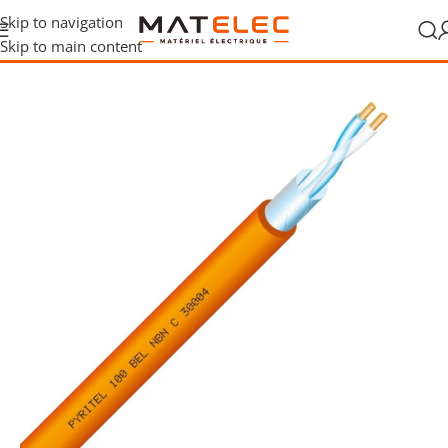
Skip to navigation
Skip to main content
gaines
/
Câbles de commande et sécurité
/
Câbles résistants au feu