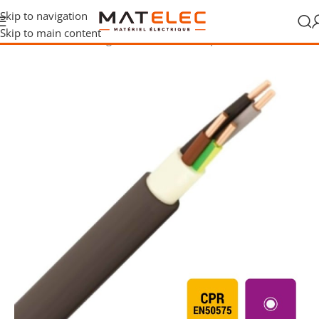
Skip to navigation
Skip to main content
Accueil
/
Câbles, fils et gaines
/
Câbles électriques
/
Câbles CPR Cca