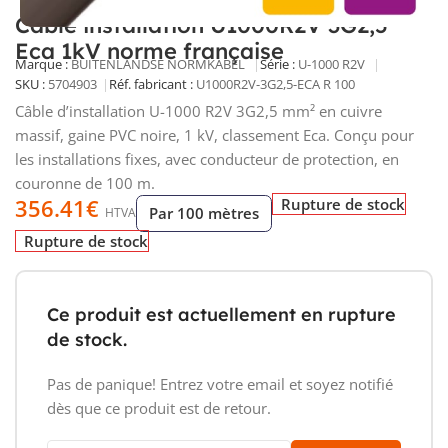
Câble installation U1000R2V 3G2,5
Eca 1kV norme française
Marque :
BUITENLANDSE NORMKABEL
Série :
U-1000 R2V
SKU :
5704903
Réf. fabricant :
U1000R2V-3G2,5-ECA R 100
Câble d’installation U-1000 R2V 3G2,5 mm² en cuivre
massif, gaine PVC noire, 1 kV, classement Eca. Conçu pour
les installations fixes, avec conducteur de protection, en
couronne de 100 m.
356.41
€
Rupture de stock
Par 100 mètres
HTVA
Rupture de stock
Ce produit est actuellement en rupture
de stock.
Pas de panique! Entrez votre email et soyez notifié
dès que ce produit est de retour.