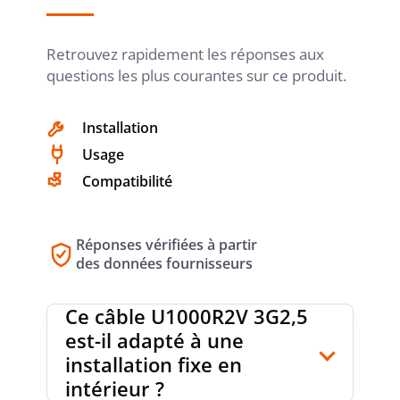
demande. Pour une boutique de matériel électrique, c’est
une référence pertinente pour les besoins récurrents en
Retrouvez rapidement les réponses aux
câble électrique 3G2,5 noir avec terre intégrée.
PRODUCT CARBON
Estimation
questions les plus courantes sur ce produit.
Sonepar
FOOTPRINT (CO2)
Installation
Usage
Compatibilité
Réponses vérifiées à partir
des données fournisseurs
Ce câble U1000R2V 3G2,5
est-il adapté à une
installation fixe en
intérieur ?