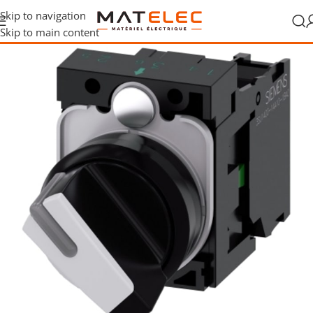
Skip to navigation
Skip to main content
l
/
Matériel industriel
/
Commande machine
/
Sélecteurs industriels