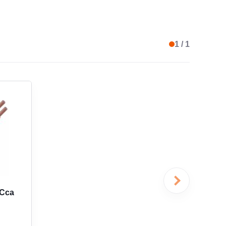
R DE GAINE EXTÉRIEURE
gris
1 / 1
TRIE DU CÂBLE
rond
 DE RÉACTION AU FEU SELON EN 13501-6
Cca
 DE PRODUCTION DE
s3 (production de
fumée importante)
SELON EN 13501-6
 Cca
 DE
d0 (pas de gouttelettes
A
ELETTES/PARTICULES
enflammées /