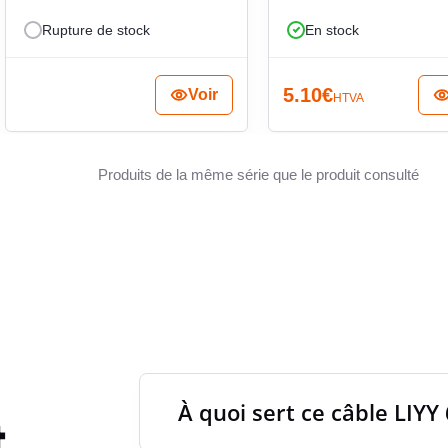
ENFLAM
des câbles séparés, garder une lecture claire des
Rupture de stock
En stock
es ensembles techniques. Pour l’installateur comme
lorsque plusieurs liaisons doivent être regroupées
CLASSE
5.10
€
Voir
HTVA
TENSI
Produits de la même série que le produit consulté
TENSI
RAYON 
À quoi sert ce câble LIYY 
t
LONGU