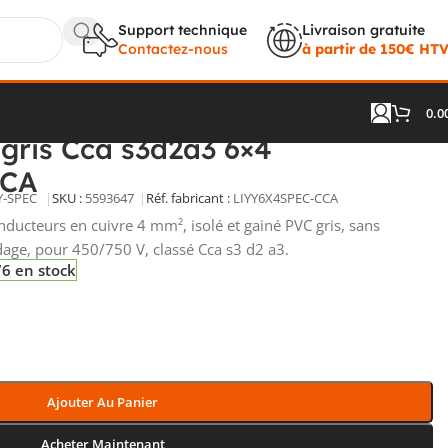
Support technique
Livraison gratuite
Contactez-nous
à partir de 150€ HT
0.0
X4SPEC-CCA
gris Cca s3d2a3 6×4
CCA
Y-SPEC
SKU :
5593647
Réf. fabricant :
LIYY6X4SPEC-CCA
ucteurs en cuivre 4 mm², isolé et gainé PVC gris, sans
dage, pour 450/750 V, classé Cca s3 d2 a3.
6 en stock
Ajouter Au Panier
Acheter Maintenant