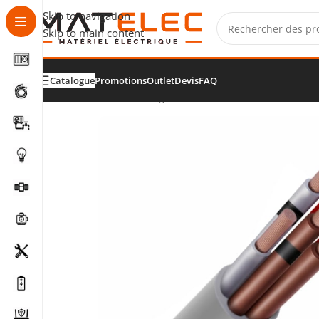
Skip to navigation
Skip to main content
Catalogue
Promotions
Outlet
Devis
FAQ
Accueil
/
Câbles, fils et gaines
/
Câbles de commande et s