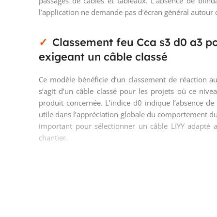
passages de câbles et tableaux. L’absence de blind
l’application ne demande pas d’écran général autour 
Classement feu Cca s3 d0 a3 p
exigeant un câble classé
Ce modèle bénéficie d’un classement de réaction au
s’agit d’un câble classé pour les projets où ce niv
produit concernée. L’indice d0 indique l’absence de
utile dans l’appréciation globale du comportement du 
important pour sélectionner un câble LIYY adapté 
chantier.
Section 4 mm² et tension 450/75
dimensionnées
Avec une section nominale de 4 mm² par conducteur
câble convient aux liaisons de commande nécessitan