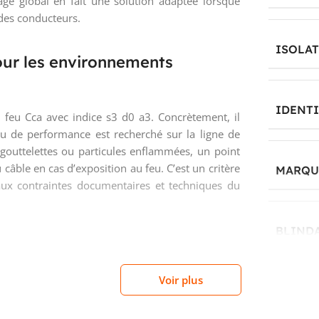
age global en fait une solution adaptée lorsque
des conducteurs.
ISOLA
our les environnements
IDENT
 feu Cca avec indice s3 d0 a3. Concrètement, il
eau de performance est recherché sur la ligne de
 gouttelettes ou particules enflammées, un point
câble en cas d’exposition au feu. C’est un critère
MARQUA
aux contraintes documentaires et techniques du
BLIND
0 V pour liaisons auxiliaires
Voir plus
MATÉRI
 et une tension nominale Uo/U de 450/750 V, ce
t une section confortable. Cette configuration