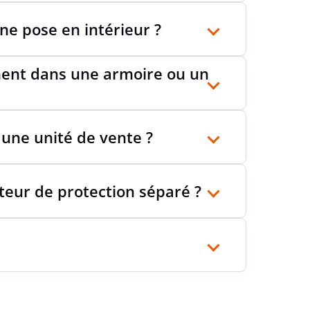
une pose en intérieur ?
ATURE DE POSE
-5...70 °C
ement dans une armoire ou un
ATURE DE SERVICE MIN./MAX.,
-15...70
°C
QUE
 une unité de vente ?
teur de protection séparé ?