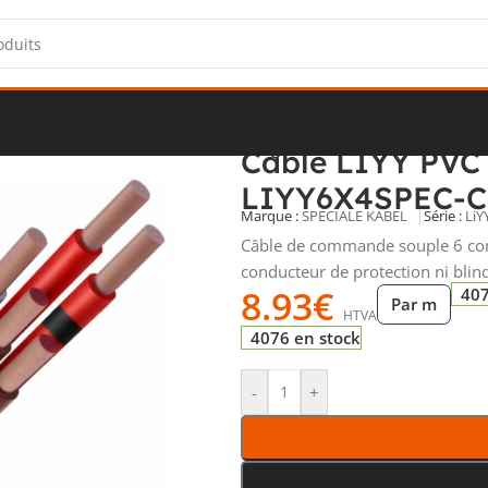
écurité
/
Câbles LIYY
/
Câble LIYY PVC gris Cca s3d2a3 6×4 LIYY6
Câble LIYY PVC 
LIYY6X4SPEC-
Marque :
SPECIALE KABEL
Série :
LiY
Câble de commande souple 6 cond
conducteur de protection ni blin
8.93
€
407
Par m
HTVA
4076 en stock
-
+