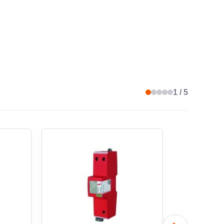
ON PERMANENTE AC MAX.
275 V
DE RÉSEAU TN-C
non
1 / 5
DE RÉSEAU IT
non
T DE DÉCHARGE MAXIMAL (8/20)
40 kA
FORME DE RÉSEAU
non