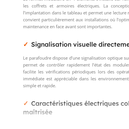
les coffrets et armoires électriques. La concept
l’implantation dans le tableau et permet une lecture r
convient particulièrement aux installations où l’optim
maintenance en face avant sont importantes.
Signalisation visuelle directeme
Le parafoudre dispose d’une signalisation optique sur 
permet de contrôler rapidement l’état des module
facilite les vérifications périodiques lors des opé
immédiate est appréciable dans les environnements 
simple et rapide.
Caractéristiques électriques co
maîtrisée
Prévu pour une tension nominale AC de 230 V avec