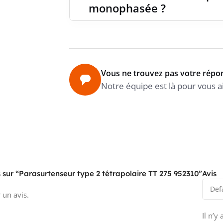
monophasée ?
NIVEAU
PROTEC
CONNEX
Vous ne trouvez pas votre répo
Notre équipe est là pour vous a
SECTIO
PLUSIE
PROTEC
s sur “Parasurtenseur type 2 tétrapolaire TT 275 952310”
Avis
CONNEX
 un avis.
Il n’y
PROTEC