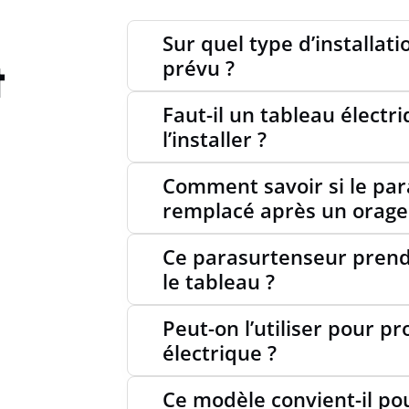
CLASSE
Sur quel type d’installati
t
prévu ?
TENSIO
Faut-il un tableau électr
l’installer ?
Comment savoir si le par
NIVEAU
remplacé après un orage
Ce parasurtenseur prend
SIGNAL
le tableau ?
Peut-on l’utiliser pour pr
SECTIO
électrique ?
TRÈS F
Ce modèle convient-il pou