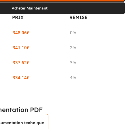
Acheter Maintenant
PRIX
REMISE
348.06
€
0%
341.10
€
2%
337.62
€
3%
334.14
€
4%
entation PDF
umentation technique