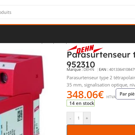
e
/
Protections électriques spécifiques
/
Parafoudres
/
Parasurtenseur
Parasurtenseur t
952310
Marque :
DEHN
EAN :
401336410847
Parasurtenseur type 2 tétrapolai
35 mm, signalisation optique, ni
348.06
€
Par pi
HTVA
14 en stock
-
+