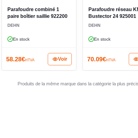
Parafoudre combiné 1
Parafoudre réseau 
sitoires, ce parafoudre modulaire constitue une
paire boîtier saillie 922200
Bustector 24 925001
TENSI
ontinuité de fonctionnement des équipements
ans les tableaux de protection et de distribution
DEHN
DEHN
le, commandes, appareillages communicants ou
En stock
En stock
ction de tableau permet de réduire l’impact des
DIMEN
onservant une intégration sobre et rationnelle.
58.28
€
70.09
€
Voir
HTVA
HTVA
AVEC 
Produits de la même marque dans la catégorie la plus préci
RÉSIST
TENSI