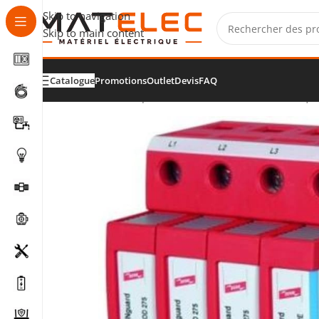
Skip to navigation
Skip to main content
Catalogue
Promotions
Outlet
Devis
FAQ
Accueil
/
Tableaux, protections et distribution électriqu