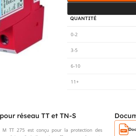
QUANTITÉ
0-2
3-5
6-10
11+
 pour réseau TT et TN-S
Docum
Doc
d M TT 275 est conçu pour la protection des