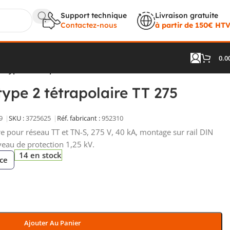
Support technique
Livraison gratuite
Contactez-nous
à partir de 150€ HT
0.0
 type 2 tétrapolaire TT 275 952310
ype 2 tétrapolaire TT 275
9
SKU :
3725625
Réf. fabricant :
952310
re pour réseau TT et TN-S, 275 V, 40 kA, montage sur rail DIN
veau de protection 1,25 kV.
14 en stock
èce
Ajouter Au Panier