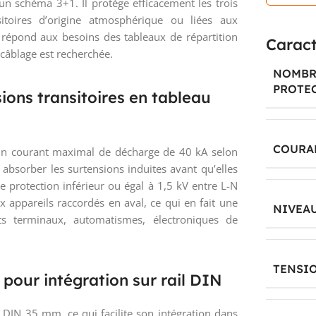
 un schéma 3+1. Il protège efficacement les trois
itoires d’origine atmosphérique ou liées aux
répond aux besoins des tableaux de répartition
Caract
câblage est recherchée.
NOMBR
PROTE
ions transitoires en tableau
COURAN
un courant maximal de décharge de 40 kA selon
absorber les surtensions induites avant qu’elles
e protection inférieur ou égal à 1,5 kV entre L-N
x appareils raccordés en aval, ce qui en fait une
NIVEA
its terminaux, automatismes, électroniques de
TENSI
pour intégration sur rail DIN
l DIN 35 mm, ce qui facilite son intégration dans