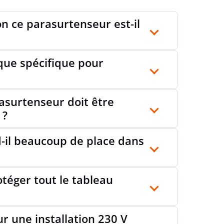
 D'ESSAI TYPE 2
oui
on ce parasurtenseur est-il
N PV MAXI
0 V
ique spécifique pour
asurtenseur doit être
 DE PROTECTION L-N
1.5 kV
 ?
-il beaucoup de place dans
ISATION SUR L'APPAREIL
optique
otéger tout le tableau
N DU CONDUCTEUR MAXI FLEXIBLE (FIL
25
mm²
IN)
r une installation 230 V