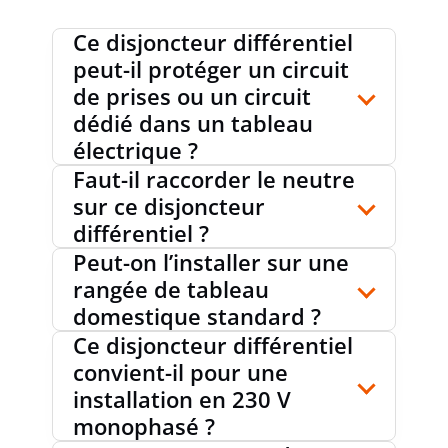
RÉSISTANCE AUX COURANT DE CHOC
0.25 kA
Ce disjoncteur différentiel
peut-il protéger un circuit
TEMPÉRATURE AMBIANTE DURANT LE
-25...40
de prises ou un circuit
°C
FONCTIONNEMENT
dédié dans un tableau
électrique ?
Faut-il raccorder le neutre
PROFONDEUR TOTALE
60 mm
sur ce disjoncteur
différentiel ?
Peut-on l’installer sur une
SECTION DU CONDUCTEUR
1...25
rangée de tableau
mm²
MONOFILAIRE RACCORDABLE
domestique standard ?
Ce disjoncteur différentiel
convient-il pour une
SECTION DU CONDUCTEUR
installation en 230 V
1...25
MULTIFILAIRE POUVANT ÊTRE
monophasé ?
mm²
RACCORDÉE