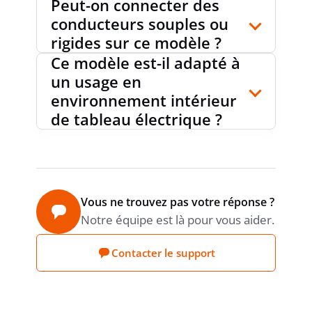
Peut-on connecter des
conducteurs souples ou
rigides sur ce modèle ?
CATÉGORIE DE SURTENSION
3
Ce modèle est-il adapté à
un usage en
environnement intérieur
DEGRÉ DE POLLUTION
2
de tableau électrique ?
PRODUCT CARBON
Déclaration du
fournisseur
FOOTPRINT (CO2)
Vous ne trouvez pas votre réponse ?
Notre équipe est là pour vous aider.
Contacter le support