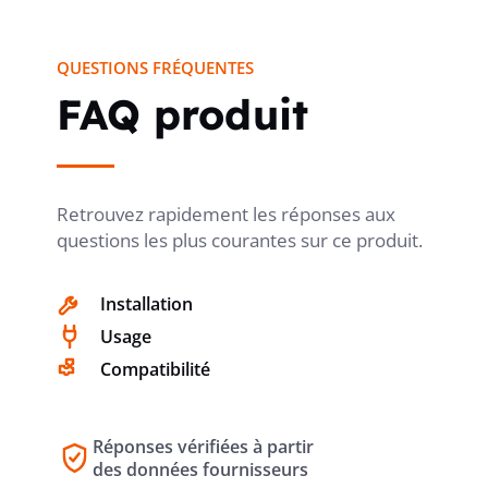
QUESTIONS FRÉQUENTES
TENSION NOMINALE DE TENUE AUX
4
kV
CHOCS UIMP
FAQ produit
PROTECTION CONTRE LES
non
Retrouvez rapidement les réponses aux
DÉCLENCHEMENTS INTEMPESTIFS
questions les plus courantes sur ce produit.
Installation
CLASSE DE LIMITATION ÉNERGÉTIQUE
3
Usage
Compatibilité
CLASSE DE PROTECTION (IP)
IP20
Réponses vérifiées à partir
des données fournisseurs