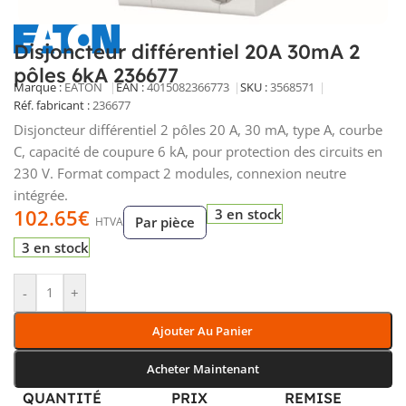
Disjoncteur différentiel 20A 30mA 2
pôles 6kA 236677
Marque :
EATON
EAN :
4015082366773
SKU :
3568571
Réf. fabricant :
236677
Disjoncteur différentiel 2 pôles 20 A, 30 mA, type A, courbe
C, capacité de coupure 6 kA, pour protection des circuits en
230 V. Format compact 2 modules, connexion neutre
intégrée.
102.65
€
3 en stock
Par pièce
HTVA
3 en stock
-
+
Ajouter Au Panier
Acheter Maintenant
QUANTITÉ
PRIX
REMISE