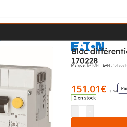
ique
/
Protections différentielles
/
Blocs différentiels
/
Bloc différentie
Bloc différent
170228
Marque :
EATON
EAN :
4015081
Bloc différentiel 4 pôles 63
Boîtier IP20 avec verrouillag
151.01
€
Pa
HTVA
2 en stock
-
+