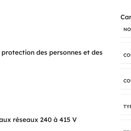
t conçu pour compléter un appareil de la gamme FAZ
x installations où la détection des défauts à la terre
Car
rmet son intégration sur des circuits de puissance
geants, tandis que son format 4 pôles répond aux
NO
 protection des personnes et des
CO
iel convient aux applications où la protection des
CO
erchée. Le type A permet la détection des courants
e qui le rend pertinent pour de nombreux équipements
porisé, avec un temps de retard maximal de 0 ms,
TY
 aux réseaux 240 à 415 V