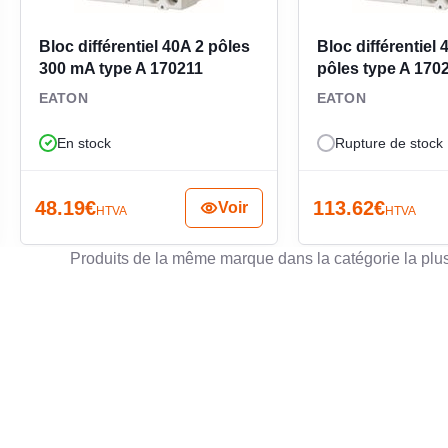
IN
Bloc différentiel 40A 2 pôles
Bloc différentiel
300 mA type A 170211
pôles type A 170
TE
EATON
EATON
En stock
Rupture de stock
CL
48.19
€
113.62
€
Voir
HTVA
HTVA
Produits de la même marque dans la catégorie la plu
AV
PU
DE