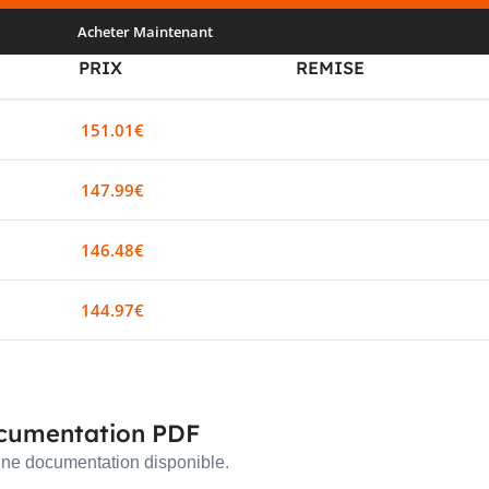
Acheter Maintenant
PRIX
REMISE
151.01
€
0%
147.99
€
2%
146.48
€
3%
144.97
€
4%
cumentation PDF
ne documentation disponible.