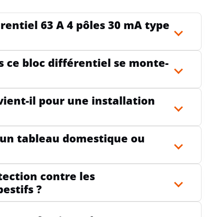
érentiel 63 A 4 pôles 30 mA type
MPÉRATURE AMBIANTE DURANT LE
-25
NCTIONNEMENT
ce bloc différentiel se monte-
ODUCT CARBON FOOTPRINT
Déclaratio
vient-il pour une installation
O2)
fournis
s un tableau domestique ou
tection contre les
estifs ?