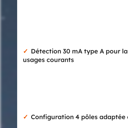
Ce bloc différentiel 63 A 4 pôles 30 mA type A es
en ajoutant une protection différentielle adaptée au
doit être rapide et précise. Son calibre 63 A pe
cohérents avec des tableaux de distribution exi
besoins des départs triphasés avec neutre.
Détection 30 mA type A pour la
usages courants
Avec une sensibilité de 30 mA, ce bloc différent
personnes contre les courants de défaut est rech
différentiels alternatifs et des courants pulsés, c
électriques modernes. Son déclenchement non tem
favorise une coupure immédiate en cas de défaut.
Configuration 4 pôles adaptée