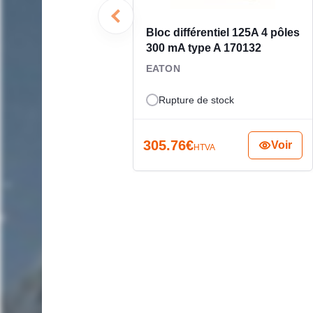
Bloc différentiel 125A 4 pôles
300 mA type A 170132
EATON
Rupture de stock
305.76
€
Voir
HTVA