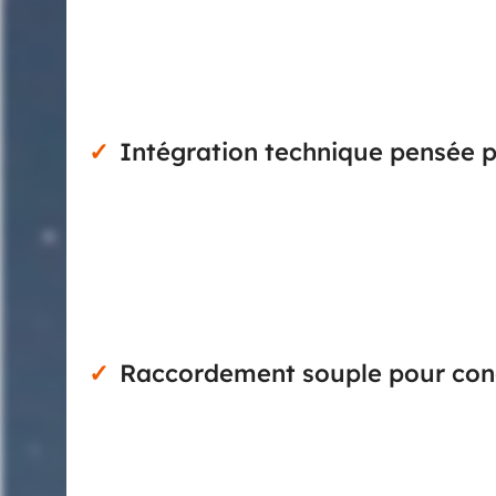
Ce modèle fonctionne sur une tension nominale de 24
sur des configurations monophasées étendues ou
conception 4 pôles assure la surveillance de l’ens
pour les circuits nécessitant une protection différen
Intégration technique pensée p
Prévu pour être raccordé à un appareil FAZ, ce bloc d
DIN dans un ensemble modulaire. Il présen
d’encastrement d’environ 70 mm et des bornes haute
son intégration dans les coffrets et tableaux lors
cohérente avec une distribution modulaire professi
Raccordement souple pour cond
Le raccordement accepte des conducteurs monofilair
une vraie latitude au moment du câblage, aussi b
plage de section permet d’envisager un câblage com