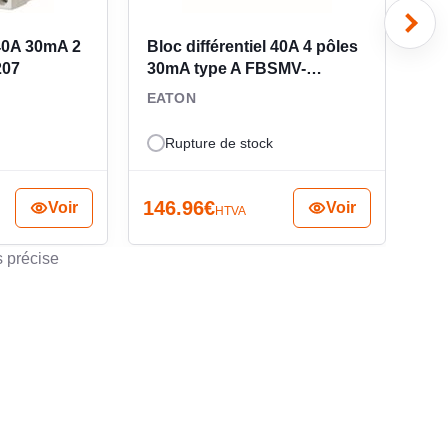
TEMPESTIFS
 40A 30mA 2
Bloc différentiel 40A 4 pôles
Blo
207
30mA type A FBSMV-
30
NSION NOMINALE DE TENUE AUX CHOCS UIMP
40/4/003-A
EATON
EA
Rupture de stock
ASSE DE PROTECTION (IP)
146.96
€
73
Voir
Voir
HTVA
s précise
EC DISPOSITIF DE VERROUILLAGE
ISSANCE DISSIPÉE
7
GRÉ DE POLLUTION