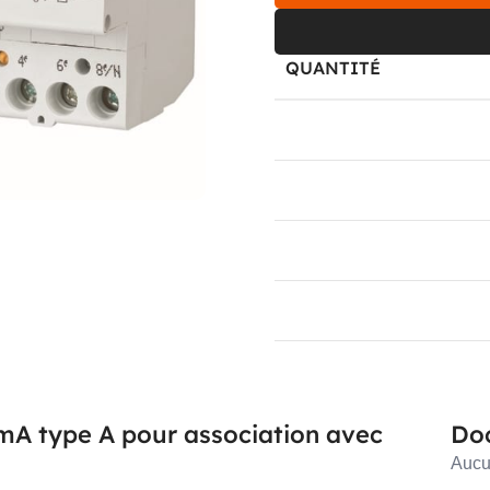
QUANTITÉ
0-2
3-5
6-10
11+
0mA type A pour association avec
Do
Aucu