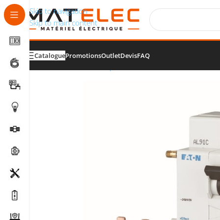
Skip to navigation
Skip to main content
Catalogue
Promotions
Outlet
Devis
FAQ
Accueil
/
Tableaux, protections et distribution électr