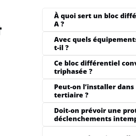
À quoi sert un bloc diff
A ?
t
TE
FO
Avec quels équipements 
t-il ?
PR
Ce bloc différentiel con
(C
triphasée ?
Peut-on l’installer dan
tertiaire ?
Doit-on prévoir une pro
déclenchements intemp