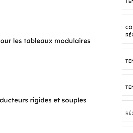
TE
0 à 415 V en 50 Hz, ce qui lui permet d’être utilisé
 triphasées selon l’architecture du tableau. Sa
emble des conducteurs concernés, un point important
tielle homogène sur toutes les voies actives.
CO
RÉ
our les tableaux modulaires
ifférentiel s’installe en association fixe et sur rail
TE
te une largeur de 7 modules, une profondeur
s et basses de type lift. Cette conception facilite
que l’on recherche une solution compacte, propre et
onnelle.
TE
ucteurs rigides et souples
RÉ
es et multifilaires de 0,75 à 35 mm², ce qui laisse
ien en création qu’en adaptation de tableau. Cette
patible avec des départs de différentes intensités,