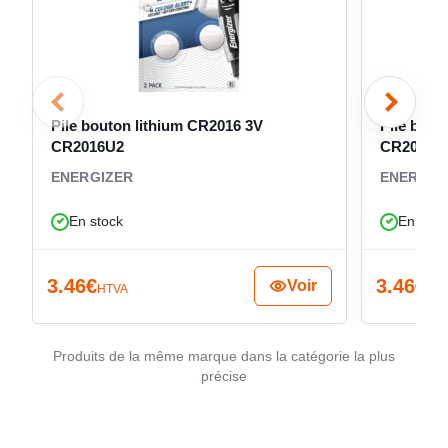
POIDS
11 g
Pile bouton lithium CR2016 3V
Pile bout
CR2016U2
CR2025U
ENERGIZER
ENERGIZ
En stock
En stoc
3.46
€
3.46
€
Voir
HTVA
HT
Produits de la même marque dans la catégorie la plus
précise