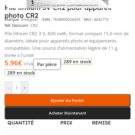
Pile lithium 3V CR2 pour appareil
photo CR2
Marque :
Energizer
EAN :
7638900026429
SKU :
4642773
Réf. fabricant :
CR2
Pile lithium CR2 3 V, 800 mAh, format compact 15,6 mm de
diamètre, idéale pour appareils photo et équipements
compatibles. Une source d’alimentation légère de 11 g,
livrée à l’unité.
5.96
€
289 en stock
Par pièce
HTVA
289 en stock
-
+
Ajouter Au Panier
Acheter Maintenant
QUANTITÉ
PRIX
REMISE