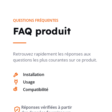
MEMBRANE D'ÉTANCHÉITÉ
QUESTIONS FRÉQUENTES
TRAVERSÉE DE BOÎTIER PAR UNE
non
TUBULURE
FAQ produit
TRAVERSÉE DE BOÎTIER PAR UNE
non
Retrouvez rapidement les réponses aux
MEMBRANE À NIVEAUX
questions les plus courantes sur ce produit.
Installation
POUR DIAMÈTRE DE TUBE
16 mm
Usage
Compatibilité
VERROUILLAGE DE TUBE
non
Réponses vérifiées à partir