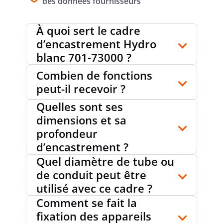
des données fournisseurs
VERROUILLAGE DE TUBE EN OPTION
non
À quoi sert le cadre
d’encastrement Hydro
ENTRÉE ARRIÈRE
oui
blanc 701-73000 ?
Combien de fonctions
peut-il recevoir ?
NOMBRE D'ENTRÉES
2
Quelles sont ses
dimensions et sa
profondeur
SANS HALOGÈNE
oui
d’encastrement ?
Quel diamètre de tube ou
de conduit peut être
CLASSE DE PROTECTION (NEMA)
autre
utilisé avec ce cadre ?
Comment se fait la
fixation des appareils
FINITION DU COUVERCLE
autre