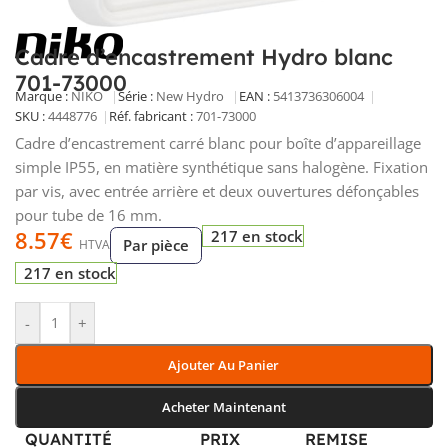
Cadre d’encastrement Hydro blanc
701-73000
Marque :
NIKO
Série :
New Hydro
EAN :
5413736306004
SKU :
4448776
Réf. fabricant :
701-73000
Cadre d’encastrement carré blanc pour boîte d’appareillage
simple IP55, en matière synthétique sans halogène. Fixation
par vis, avec entrée arrière et deux ouvertures défonçables
pour tube de 16 mm.
8.57
€
217 en stock
Par pièce
HTVA
217 en stock
-
+
Ajouter Au Panier
Acheter Maintenant
QUANTITÉ
PRIX
REMISE