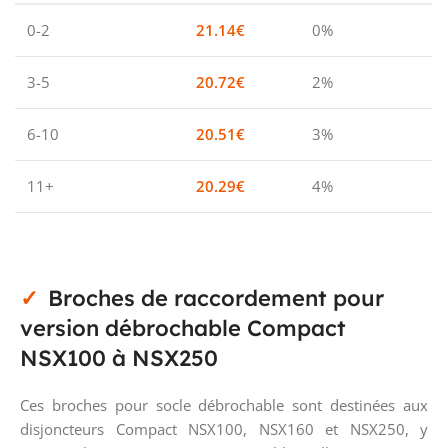
0-2
21.14
€
0%
3-5
20.72
€
2%
6-10
20.51
€
3%
11+
20.29
€
4%
Broches de raccordement pour
version débrochable Compact
NSX100 à NSX250
Ces broches pour socle débrochable sont destinées aux
disjoncteurs Compact NSX100, NSX160 et NSX250, y