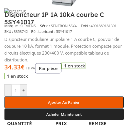
Disjoncteur 1P 1A 10kA courbe C
5SY41017
Marque :
SIEMENS
Série :
SENTRON 5SY4
EAN :
4001869181301
SKU :
3353742
Réf. fabricant :
5SY41017
Disjoncteur modulaire unipolaire 1 A courbe C, pouvoir de
coupure 10 kA, format 1 module. Protection compacte pour
circuits électriques 230/400 V, compatible tableau de
distribution.
34.33
€
1 en stock
Par pièce
HTVA
1 en stock
-
+
Ajouter Au Panier
Acheter Maintenant
QUANTITÉ
PRIX
REMISE