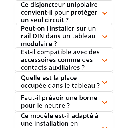
Ce disjoncteur unipolaire
CLASSE DE PROTECTION (IP)
IP20
convient-il pour protéger
un seul circuit ?
Peut-on l’installer sur un
DEGRÉ DE POLLUTION
3
rail DIN dans un tableau
modulaire ?
Est-il compatible avec des
SECTION DU CONDUCTEUR
0.75...35
accessoires comme des
mm²
MONOFILAIRE RACCORDABLE
contacts auxiliaires ?
Quelle est la place
occupée dans le tableau ?
TEMPÉRATURE AMBIANTE DURANT LE
-40...70
°C
FONCTIONNEMENT
Faut-il prévoir une borne
pour le neutre ?
Ce modèle est-il adapté à
ANTIDÉFLAGRANT
non
une installation en