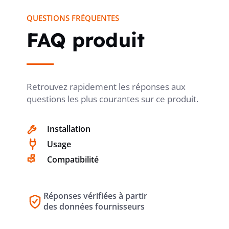
QUESTIONS FRÉQUENTES
FAQ produit
MONTAGE SOUS CRÉPI
non
Retrouvez rapidement les réponses aux
CLASSE DE LIMITATION ÉNERGÉTIQUE
3
questions les plus courantes sur ce produit.
Installation
CATÉGORIE DE SURTENSION
3
Usage
Compatibilité
SECTION DU CONDUCTEUR
0.75...35
MULTIFILAIRE POUVANT ÊTRE
mm²
Réponses vérifiées à partir
RACCORDÉE
des données fournisseurs