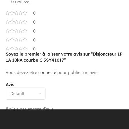
0 reviews
0
0
0
0
0
Soyez le premier à laisser votre avis sur “Disjoncteur 1P
1A 10kA courbe C 5SY41017”
Vous devez être
connecté
pour publier un avis.
Avis
Il n’y a pas encore d’avis.