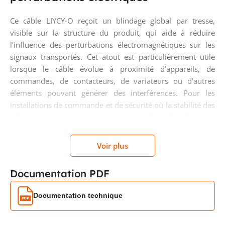
Ce câble LIYCY-O reçoit un blindage global par tresse,
visible sur la structure du produit, qui aide à réduire
l’influence des perturbations électromagnétiques sur les
signaux transportés. Cet atout est particulièrement utile
lorsque le câble évolue à proximité d’appareils, de
commandes, de contacteurs, de variateurs ou d’autres
éléments pouvant générer des interférences. Pour les
installations de commande et de sécurité où la stabilité des
informations transmises compte dans l’exploitation
quotidienne, cette construction blindée constitue un vrai
avantage de mise en œuvre.
Voir plus
Conducteurs souples en cuivre
Documentation PDF
pour un câblage plus pratique
Documentation technique
Les 4 âmes en cuivre nu, de classe 5 souple, apportent une
bonne maniabilité au moment du tirage, du cheminement