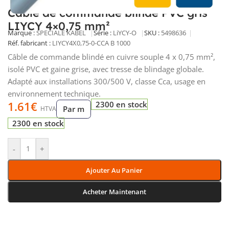
Câble de commande blindé PVC gris
LIYCY 4×0,75 mm²
Marque :
SPECIALE KABEL
Série :
LiYCY-O
SKU :
5498636
Réf. fabricant :
LIYCY4X0,75-0-CCA B 1000
Câble de commande blindé en cuivre souple 4 x 0,75 mm²,
isolé PVC et gaine grise, avec tresse de blindage globale.
Adapté aux installations 300/500 V, classe Cca, usage en
environnement technique.
1.61
€
2300 en stock
Par m
HTVA
2300 en stock
-
+
Ajouter Au Panier
Acheter Maintenant