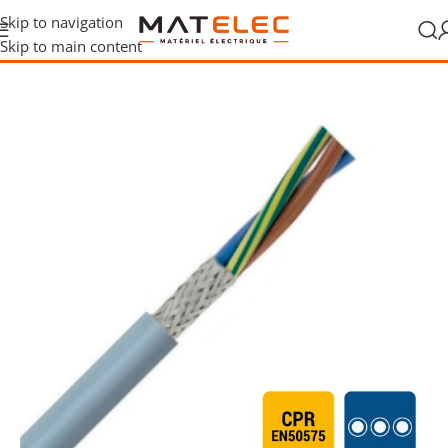
Skip to navigation
Skip to main content
t gaines
/
Câbles de commande et sécurité
/
Câbles de commande