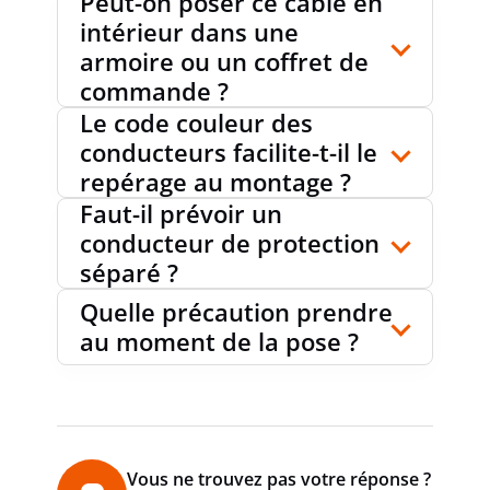
Peut-on poser ce câble en
DIAMÈTRE)
intérieur dans une
armoire ou un coffret de
commande ?
TEMPÉRATURE DE POSE
-5...70 °C
Le code couleur des
conducteurs facilite-t-il le
repérage au montage ?
TEMPÉRATURE DE SERVICE
-15...70
Faut-il prévoir un
°C
MIN./MAX., STATIQUE
conducteur de protection
séparé ?
Quelle précaution prendre
au moment de la pose ?
Vous ne trouvez pas votre réponse ?