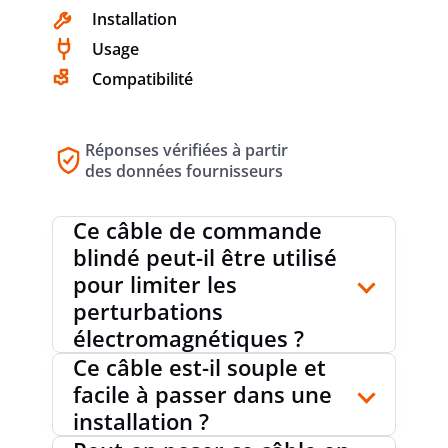
EN 13501-7
Installation
Usage
Compatibilité
TENSION NOMINALE U
500 V
Réponses vérifiées à partir
des données fournisseurs
TENSION NOMINALE UO
300 V
Ce câble de commande
blindé peut-il être utilisé
POIDS
83 kg/km
pour limiter les
perturbations
électromagnétiques ?
DIAMÈTRE EXTÉRIEUR APPROX.
6.6 mm
Ce câble est-il souple et
facile à passer dans une
installation ?
RAYON DE COURBURE MIN. (X *
20