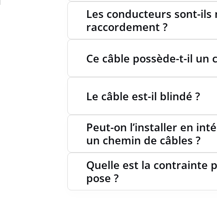
Les conducteurs sont-ils 
raccordement ?
RAYON 
Ce câble possède-t-il un 
RAYON 
UTILI
Le câble est-il blindé ?
Peut-on l’installer en in
RAYON 
UTILIS
un chemin de câbles ?
Quelle est la contrainte p
pose ?
LONGU