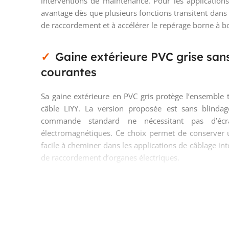
interventions de maintenance. Pour les applicatio
avantage dès que plusieurs fonctions transitent dans 
de raccordement et à accélérer le repérage borne à b
Gaine extérieure PVC grise sans
courantes
Sa gaine extérieure en PVC gris protège l’ensemble 
câble LIYY. La version proposée est sans blindage
commande standard ne nécessitant pas d’écra
électromagnétiques. Ce choix permet de conserver 
facile à cheminer dans les applications de câblage i
de raccordement d’organes électriques.
Classement feu Cca s3 d2 a3 pou
une réaction au feu identifiée
Ce câble de commande LIYY 5G1 mm² bénéficie d’un c