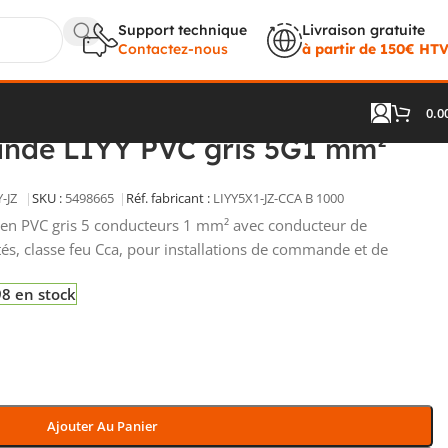
Support technique
Livraison gratuite
Contactez-nous
à partir de 150€ HT
0.0
² Cca numéroté
nde LIYY PVC gris 5G1 mm²
Y-JZ
SKU :
5498665
Réf. fabricant :
LIYY5X1-JZ-CCA B 1000
en PVC gris 5 conducteurs 1 mm² avec conducteur de
s, classe feu Cca, pour installations de commande et de
8 en stock
Ajouter Au Panier