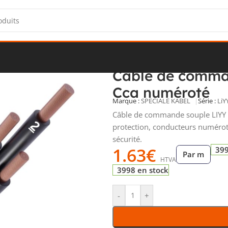
écurité
/
Câbles LIYY
/
Câble de commande LIYY PVC gris 5G1 mm
Câble de comma
Cca numéroté
Marque :
SPECIALE KABEL
Série :
LiY
Câble de commande souple LIYY 
protection, conducteurs numéroté
sécurité.
1.63
€
399
Par m
HTVA
3998 en stock
-
+