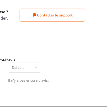
ATURE DE POSE
-5...70 °C
nse ?
Contacter le support
ider.
ATURE DE SERVICE MIN./MAX.,
-15...70
°C
QUE
CT CARBON FOOTPRINT (CO2)
Estimation Sonepar
roté”
Avis
Il n’y a pas encore d’avis.