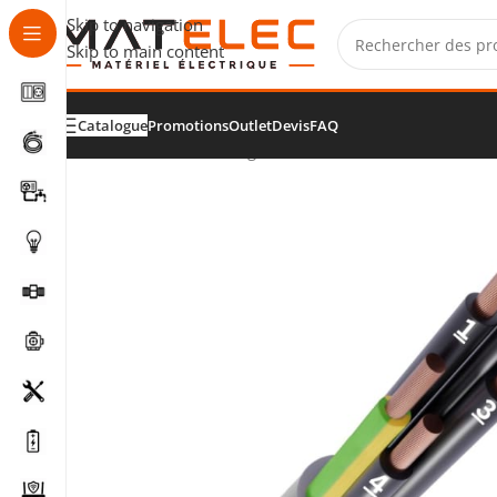
Skip to navigation
Skip to main content
Catalogue
Promotions
Outlet
Devis
FAQ
Accueil
/
Câbles, fils et gaines
/
Câbles de commande et s