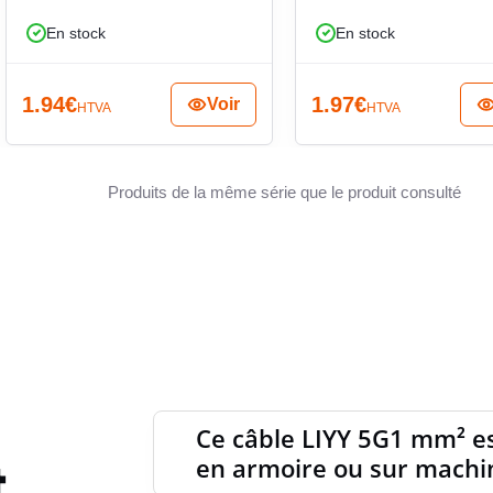
ENFLAM
 machines et équipements de
En stock
En stock
CLASSE
le câblage de circuits de commande sur machines,
1.94
€
1.97
€
Voir
HTVA
HTVA
pements industriels ou tertiaires. Sa tension
ues de cette famille de câbles pour le transport
nelle. Le format 5G1 mm² convient bien lorsque
TENSI
Produits de la même série que le produit consulté
une seule liaison, avec une pose soignée et un
TENSI
POIDS
Ce câble LIYY 5G1 mm² es
t
en armoire ou sur machi
DIAMÈT