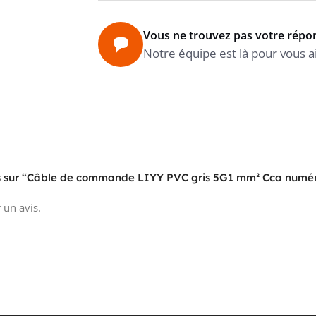
TEMPÉR
Vous ne trouvez pas votre répo
Notre équipe est là pour vous a
TEMPÉR
STATI
PRODU
avis sur “Câble de commande LIYY PVC gris 5G1 mm² Cca numé
 un avis.