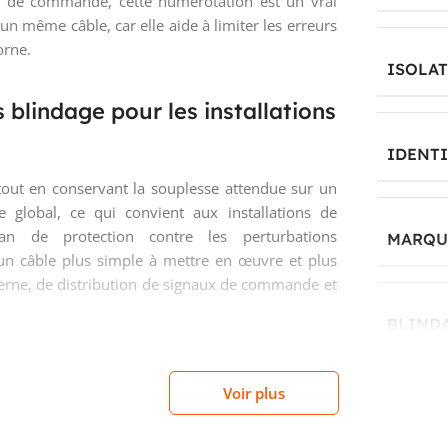
ns de commande, cette numérotation est un vrai
un même câble, car elle aide à limiter les erreurs
orne.
ISOLA
 blindage pour les installations
IDENT
tout en conservant la souplesse attendue sur un
 global, ce qui convient aux installations de
n de protection contre les perturbations
MARQUA
un câble plus simple à mettre en œuvre et plus
nterne, de distribution de signaux de commande et
BLIND
r les installations exigeant
Voir plus
MATÉRI
lassement de réaction au feu Cca, avec niveaux