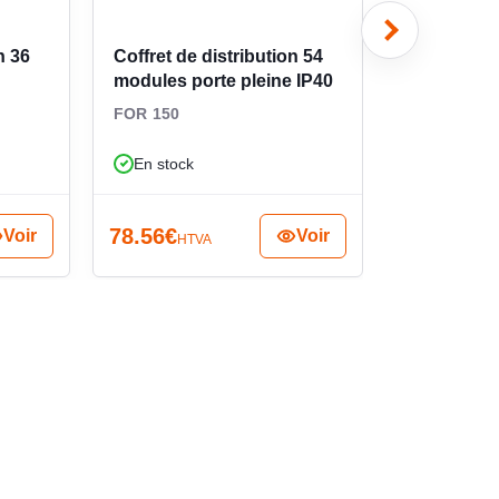
n 36
Coffret de distribution 54
Coffret de 
PLAQUE DE MONTAGE
non
modules porte pleine IP40
modules p
transparen
FOR 150
FOR 150
E FERMETURE
autre
En stock
En stock
78.56
€
76.64
€
Voir
Voir
HTVA
HTV
IN
oui
TION CEM
non
O RAL
7035