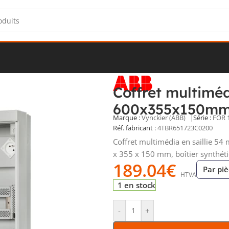
e
/
Tableaux de distribution
/
Coffrets en saillie
/
Coffret multimédi
Coffret multimé
600x355x150m
Marque :
Vynckier (ABB)
Série :
FOR 
Réf. fabricant :
4TBR651723C0200
Coffret multimédia en saillie 54
x 355 x 150 mm, boîtier synthéti
189.04
€
Par pi
HTVA
1 en stock
-
+