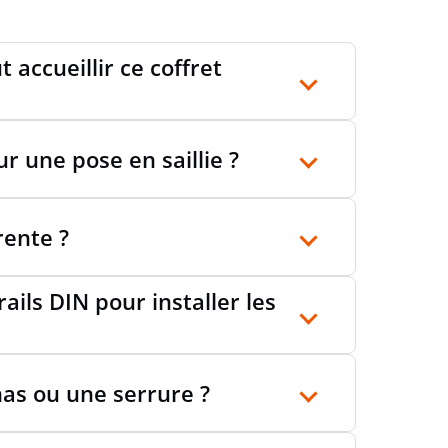
CT CARBON FOOTPRINT (CO2)
Estimation Sonepar
accueillir ce coffret
ur une pose en saillie ?
rente ?
rails DIN pour installer les
as ou une serrure ?