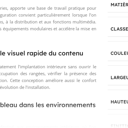
MATIÈR
ries, apporte une base de travail pratique pour
uration convient particulièrement lorsque l’on
s, à la distribution et aux fonctions multimédia.
 des équipements modulaires et accélère la mise en
CLASSE
le visuel rapide du contenu
COULE
tement l’implantation intérieure sans ouvrir le
ccupation des rangées, vérifier la présence des
LARGE
ion. Cette conception améliore aussi le confort
volution de l’installation.
HAUTE
ableau dans les environnements
FINIT
 destiné aux environnements intérieurs où l’on