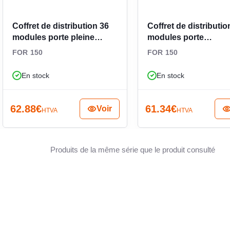
n simple, accessible et efficace. La profondeur
n des appareils en façade, tandis que l’absence de
Coffret de distribution 36
Coffret de distributio
AVEC 
ne pose murale bien définie. Pour un projet de
modules porte pleine
modules porte
 ce coffret 54 modules représente une solution
4TBR661794C0200
transparente
FOR 150
FOR 150
rganisation des réseaux.
TYPE D
En stock
En stock
62.88
€
61.34
€
Voir
HTVA
HTVA
RAIL D
Produits de la même série que le produit consulté
EXÉCU
NUMÉR