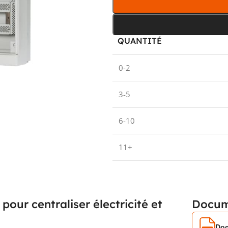
QUANTITÉ
0-2
3-5
6-10
11+
our centraliser électricité et
Docum
Doc