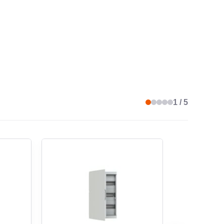
DE COUVERTURE
porte
NDEUR
150 mm
1 / 5
ILITÉ DE MONTAGE ADOSSÉ
non
ERRURE
non
NDEUR FACE INTERIEURE
74 mm