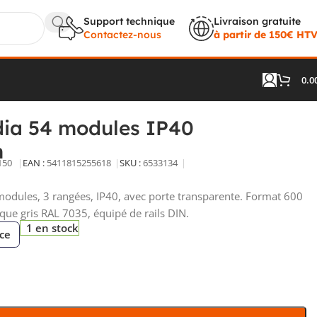
Support technique
Livraison gratuite
Contactez-nous
à partir de 150€ HT
0.0
a 54 modules IP40 600x355x150mm
dia 54 modules IP40
m
150
EAN :
5411815255618
SKU :
6533134
 modules, 3 rangées, IP40, avec porte transparente. Format 600
que gris RAL 7035, équipé de rails DIN.
1 en stock
èce