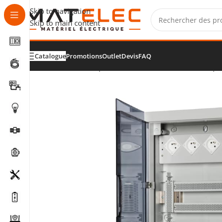
Skip to navigation
Skip to main content
Catalogue
Promotions
Outlet
Devis
FAQ
Accueil
/
Tableaux, protections et distribution électriqu