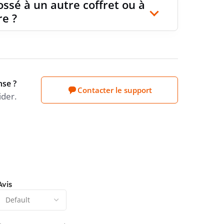
ossé à un autre coffret ou à
re ?
nse ?
Contacter le support
ider.
Avis