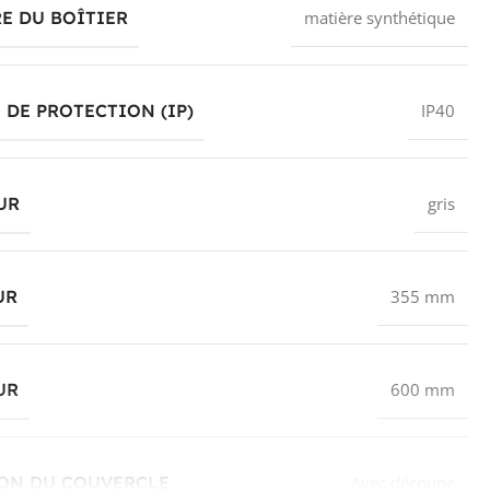
E DU BOÎTIER
matière synthétique
 DE PROTECTION (IP)
IP40
UR
gris
UR
355 mm
UR
600 mm
ION DU COUVERCLE
Avec découpe