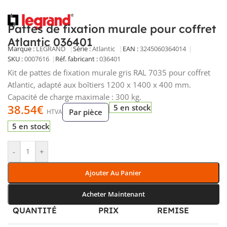
Pattes de fixation murale pour coffret
Atlantic 036401
Marque :
LEGRAND
Série :
Atlantic
EAN :
3245060364014
SKU :
0007616
Réf. fabricant :
036401
Kit de pattes de fixation murale gris RAL 7035 pour coffret
Atlantic, adapté aux boîtiers 1200 x 1400 x 400 mm.
Capacité de charge maximale : 300 kg.
38.54
€
5 en stock
Par pièce
HTVA
5 en stock
-
+
Ajouter Au Panier
Acheter Maintenant
QUANTITÉ
PRIX
REMISE