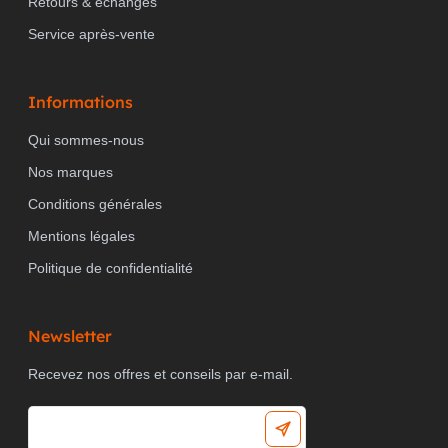
Retours & échanges
Service après-vente
PROFONDEUR
131 mm
Informations
PRODUCT CARBON
Déclaration du
Qui sommes-nous
fournisseur
FOOTPRINT (CO2)
Nos marques
Conditions générales
Mentions légales
Politique de confidentialité
Newsletter
Recevez nos offres et conseils par e-mail.