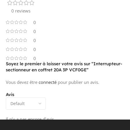
INSTANT ICW
0 reviews
0
CONTACTS AUXILIAIRES, NOMBRE D'
0
0
INVERSEURS
0
0
0
MONTAGE AU SOL
non
Soyez le premier à laisser votre avis sur “Interrupteur-
sectionneur en coffret 20A 3P VCF0GE”
Vous devez être
connecté
pour publier un avis.
ADAPTÉ À UN MONTAGE
non
INTERMÉDIAIRE
Avis
PUISSANCE DE SERVICE DE
7.5
Il n’y a pas encore d’avis.
kW
DIMENSIONNEMENT À CA-23, 400 V