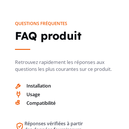
DIMENSIONNEMENT UE SOUS COURANT
V
ALTERNATIF
QUESTIONS FRÉQUENTES
FAQ produit
VERROUILLABLE
oui
ADAPTÉ À UNE FIXATION FRONTALE À 4
oui
Retrouvez rapidement les réponses aux
TROUS
questions les plus courantes sur ce produit.
Installation
ADAPTÉ À UNE FIXATION FRONTALE
non
Usage
CENTRALE
Compatibilité
ADAPTÉ À UN MONTAGE EN
non
Réponses vérifiées à partir
DISTRIBUTEUR