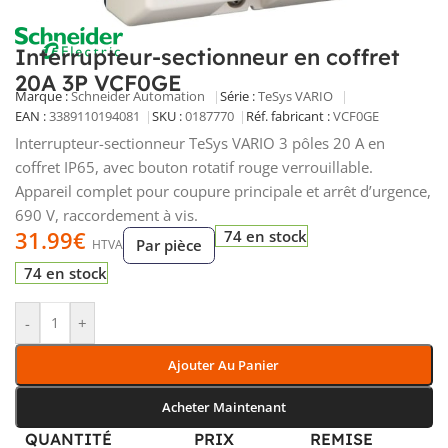
Interrupteur-sectionneur en coffret
20A 3P VCF0GE
Marque :
Schneider Automation
Série :
TeSys VARIO
EAN :
3389110194081
SKU :
0187770
Réf. fabricant :
VCF0GE
Interrupteur-sectionneur TeSys VARIO 3 pôles 20 A en
coffret IP65, avec bouton rotatif rouge verrouillable.
Appareil complet pour coupure principale et arrêt d’urgence,
690 V, raccordement à vis.
31.99
€
74 en stock
Par pièce
HTVA
74 en stock
-
+
Ajouter Au Panier
Acheter Maintenant
QUANTITÉ
PRIX
REMISE