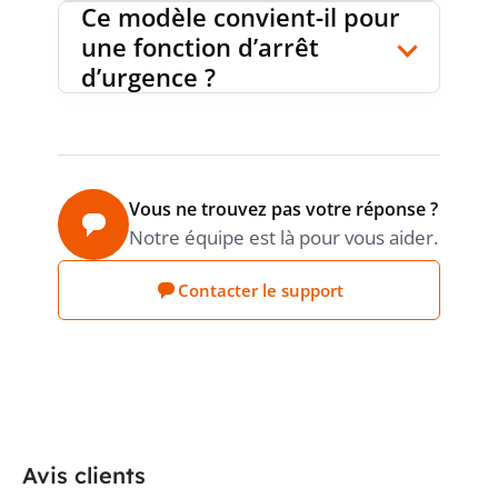
Ce modèle convient-il pour
COURANT DE COURT-CIRCUIT DE
10
une fonction d’arrêt
kA
MESURE CONDITIONNEL LQ
d’urgence ?
PUISSANCE DE SERVICE DE MESURE
5.5
kW
AC-3, 400V
Vous ne trouvez pas votre réponse ?
Notre équipe est là pour vous aider.
ENTRAÎNEMENT DU MOTEUR EN OPTION
non
Contacter le support
DÉCLENCHEUR DE TENSION EN OPTION
non
CAPACITÉ DE CHARGE DE
Avis clients
0.3
DIMENSIONNEMENT DURANT UN BREF
kA