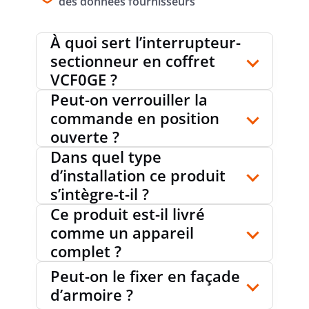
des données fournisseurs
À quoi sert l’interrupteur-
CONTACTS AUXILIAIRES, NOMBRE
sectionneur en coffret
0
D'OUVREURS
VCF0GE ?
Peut-on verrouiller la
commande en position
COURANT PERMANENT NOMINAL, CA-21,
57
ouverte ?
A
400 V
Dans quel type
d’installation ce produit
s’intègre-t-il ?
PROTECTION, FRONTALE (IP)
IP65
Ce produit est-il livré
comme un appareil
complet ?
COURANT PERMANENT NOMINAL , CA-
20
A
21, 400 V
Peut-on le fixer en façade
d’armoire ?