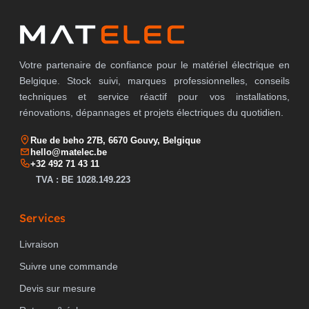
TYPE DE RACCORDEMENT DU
raccordement
à vis
CÂBLE PRINCIPAL
Votre partenaire de confiance pour le matériel électrique en
Belgique. Stock suivi, marques professionnelles, conseils
techniques et service réactif pour vos installations,
COMMANDE PAR MOTEUR INTÉGRÉ
non
rénovations, dépannages et projets électriques du quotidien.
Rue de beho 27B, 6670 Gouvy, Belgique
hello@matelec.be
+32 492 71 43 11
AVEC CÂBLAGE PRÉMONTÉ
non
TVA : BE 1028.149.223
Services
LARGEUR
90 mm
Livraison
Suivre une commande
HAUTEUR
146 mm
Devis sur mesure