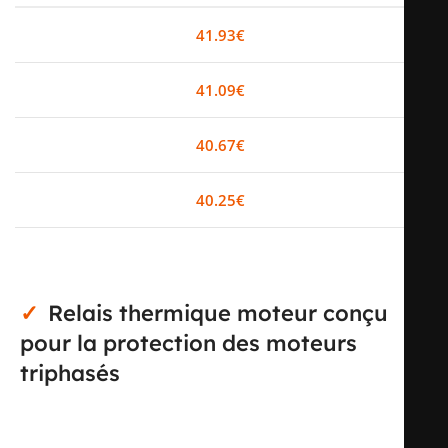
0-2
41.93
€
0%
3-5
41.09
€
2%
6-10
40.67
€
3%
11+
40.25
€
4%
Relais thermique moteur conçu
pour la protection des moteurs
triphasés
Le relais thermique moteur LR2K0312 de la gamme
TeSys LR2K est destiné à la protection des départs