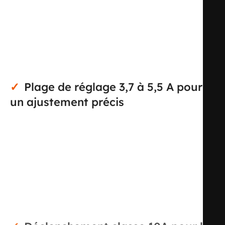
moteurs contre les surcharges thermiques. Sa plage de
réglage de 3,7 à 5,5 A permet d’adapter précisément le
seuil de déclenchement au courant nominal du moteur
afin d’améliorer la protection de l’installation en
exploitation courante.
Plage de réglage 3,7 à 5,5 A pour
un ajustement précis
Grâce à son domaine de courant réglable de 3,7 à 5,5 A,
ce relais de surcharge thermique convient aux
applications nécessitant un calibrage fin. Il s’intègre
particulièrement bien dans les ensembles de commande
moteur où la précision de réglage est essentielle pour
limiter les déclenchements intempestifs tout en assurant
une coupure adaptée en cas d’échauffement anormal.