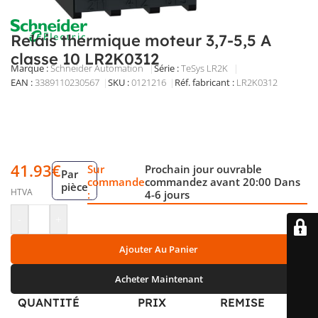
Relais thermique moteur 3,7-5,5 A
classe 10 LR2K0312
Marque :
Schneider Automation
Série :
TeSys LR2K
EAN :
3389110230567
SKU :
0121216
Réf. fabricant :
LR2K0312
Relais thermique moteur réglable 3,7 à 5,5 A, classe 10 A,
montage direct adossable, réarmement automatique, 1
contact auxiliaire NO et 1 NC, raccordement à vis, jusqu’à
690 V.
41.93
€
Sur
Prochain jour ouvrable
Par
commande
commandez avant 20:00 Dans
pièce
HTVA
:
4-6 jours
-
+
Ajouter Au Panier
Acheter Maintenant
QUANTITÉ
PRIX
REMISE