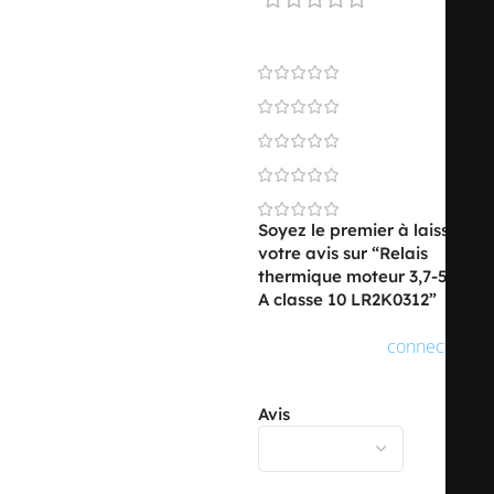
0 reviews
0
0
0
0
0
Soyez le premier à laisser
votre avis sur “Relais
thermique moteur 3,7-5,5
A classe 10 LR2K0312”
Vous devez être
connecté
pour publier un avis.
Avis