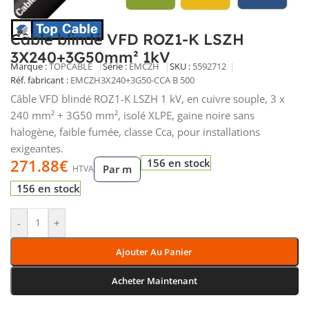
Câble blindé VFD ROZ1-K LSZH
3X240+3G50mm² 1kV
Marque :
TOPCABLE
Série :
EMCZH
SKU :
5592712
Réf. fabricant :
EMCZH3X240+3G50-CCA B 500
Câble VFD blindé ROZ1-K LSZH 1 kV, en cuivre souple, 3 x
240 mm² + 3G50 mm², isolé XLPE, gaine noire sans
halogène, faible fumée, classe Cca, pour installations
exigeantes.
271.88
€
156 en stock
Par m
HTVA
156 en stock
-
+
Ajouter Au Panier
Acheter Maintenant