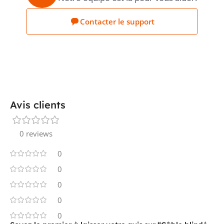
°C
CONDUCTEUR
Contacter le support
TEMPÉRATURE DE SERVICE
-40...90
°C
MIN./MAX., STATIQUE
FAIBLE DÉGAGEMENT DE FUMÉE SELON
Avis clients
oui
IEC 61034-2
0 reviews
0
PRODUCT CARBON
Estimation
Sonepar
FOOTPRINT (CO2)
0
0
0
0