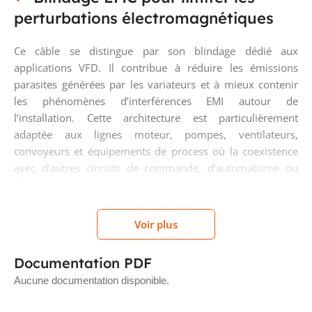
perturbations électromagnétiques
Ce câble se distingue par son blindage dédié aux
applications VFD. Il contribue à réduire les émissions
parasites générées par les variateurs et à mieux contenir
les phénomènes d’interférences EMI autour de
l’installation. Cette architecture est particulièrement
adaptée aux lignes moteur, pompes, ventilateurs,
convoyeurs et équipements de process où la coexistence
avec d’autres circuits de commande, d’automatisme ou
d’instrumentation impose un câblage soigneusement
protégé contre les perturbations.
Voir plus
Configuration 3X240+3G50
Documentation PDF
optimisée pour les liaisons moteur
Aucune documentation disponible.
La configuration 3X240+3G50 mm² combine trois âmes