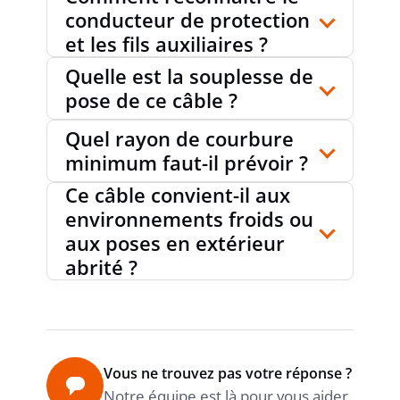
conducteur de protection
et les fils auxiliaires ?
DIAMÈTRE EXTÉRIEUR APPROX.
56.3 mm
Quelle est la souplesse de
pose de ce câble ?
Quel rayon de courbure
RAYON DE COURBURE MIN. (X *
10
minimum faut-il prévoir ?
DIAMÈTRE)
Ce câble convient-il aux
environnements froids ou
aux poses en extérieur
LONGUEUR ROULEAU/BOBINE
500 m
abrité ?
SANS HALOGÈNE SELON IEC 60754-2
oui
Vous ne trouvez pas votre réponse ?
TEMPÉRATURE MAX. ADMISSIBLE DU
90
Notre équipe est là pour vous aider.