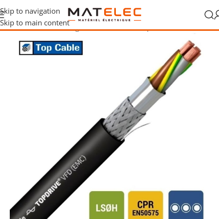
Skip to navigation
Skip to main content
Accueil
/
Câbles, fils et gaines
/
Câbles électriques
/
Câbles blindés