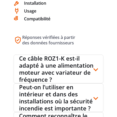
CLASSE DE
Installation
gouttelettes
GOUTTELETTES/PARTICULES
enflammées /
Usage
ENFLAMMÉES SELON EN
particules
13501-6
Compatibilité
persistant> 10 s)
Réponses vérifiées à partir
CLASSE DE PRODUCTION D'ACIDE SELON
des données fournisseurs
a1
EN 13501-7
Ce câble ROZ1-K est-il
adapté à une alimentation
TENSION NOMINALE UO
0.6 kV
moteur avec variateur de
fréquence ?
Peut-on l’utiliser en
TENSION NOMINALE U
1 kV
intérieur et dans des
installations où la sécurité
incendie est importante ?
Comment reconnaître le
POIDS
8765 kg/km