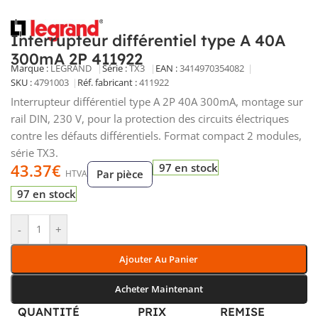
Interrupteur différentiel type A 40A
300mA 2P 411922
Marque :
LEGRAND
Série :
TX3
EAN :
3414970354082
SKU :
4791003
Réf. fabricant :
411922
Interrupteur différentiel type A 2P 40A 300mA, montage sur
rail DIN, 230 V, pour la protection des circuits électriques
contre les défauts différentiels. Format compact 2 modules,
série TX3.
43.37
€
97 en stock
Par pièce
HTVA
97 en stock
-
+
Ajouter Au Panier
Acheter Maintenant
QUANTITÉ
PRIX
REMISE