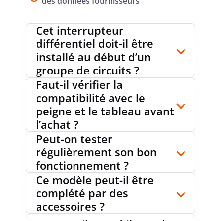
des données fournisseurs
DEGRÉ DE POLLUTION
2
Cet interrupteur
différentiel doit-il être
TEMPÉRATURE AMBIANTE DURANT LE
-25...60
installé au début d’un
°C
FONCTIONNEMENT
groupe de circuits ?
Faut-il vérifier la
compatibilité avec le
ANTIDÉFLAGRANT
non
peigne et le tableau avant
l’achat ?
Peut-on tester
COULEUR
gris
régulièrement son bon
fonctionnement ?
Ce modèle peut-il être
NUMÉRO RAL (SEMBLABLE)
7035
complété par des
accessoires ?