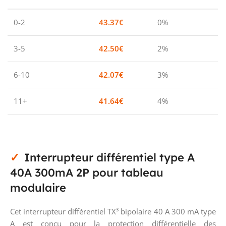
0-2
43.37
€
0%
3-5
42.50
€
2%
6-10
42.07
€
3%
11+
41.64
€
4%
Interrupteur différentiel type A
40A 300mA 2P pour tableau
modulaire
Cet interrupteur différentiel TX³ bipolaire 40 A 300 mA type
A est conçu pour la protection différentielle des