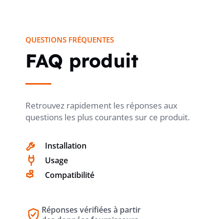
CLASSE DE PROTECTION (IP)
IP20
QUESTIONS FRÉQUENTES
FAQ produit
PROFONDEUR TOTALE
44 mm
Retrouvez rapidement les réponses aux
SECTION DU CONDUCTEUR
0.75...50
questions les plus courantes sur ce produit.
mm²
MONOFILAIRE RACCORDABLE
Installation
Usage
SECTION DU CONDUCTEUR
0.75...35
Compatibilité
MULTIFILAIRE POUVANT ÊTRE
mm²
RACCORDÉE
Réponses vérifiées à partir