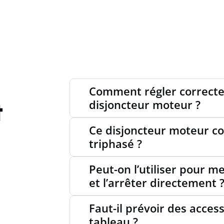
COURA
EN VAL
400V, 
Comment régler correctem
HAUTE
t
disjoncteur moteur ?
Ce disjoncteur moteur co
PUISSA
triphasé ?
Peut-on l’utiliser pour 
et l’arrêter directement 
PRODU
(CO2)
Faut-il prévoir des access
tableau ?