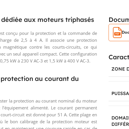
dédiée aux moteurs triphasés
Docum
Doc
st conçu pour la protection et la commande de
harge de 2,5 à 4 A. Il associe une protection
 magnétique contre les courts-circuits, ce qui
ec un seul appareil compact. Cette configuration
Caract
 0,75 kW à 230 V AC-3 et 1,5 kW à 400 V AC-3.
ZONE 
 protection au courant du
PUISSA
uster la protection au courant nominal du moteur
c l’équipement alimenté. Le courant permanent
 court-circuit est donné pour 51 A. Cette plage en
DOMAI
 où le bon calibrage de la protection moteur est
DIFFÉR
tout en maintenant une coupure rapide en cas de