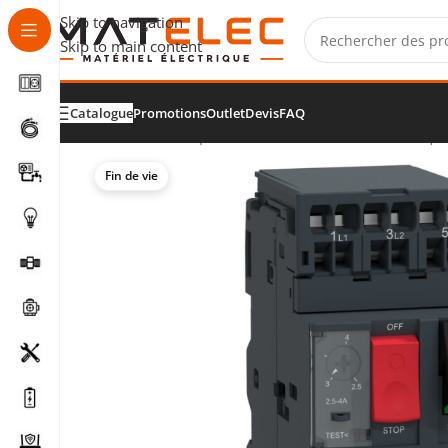
Skip to navigation
Skip to main content
Catalogue
Promotions
Outlet
Devis
FAQ
Accueil
/
Tableaux, protections et distribution électriqu
Fin de vie