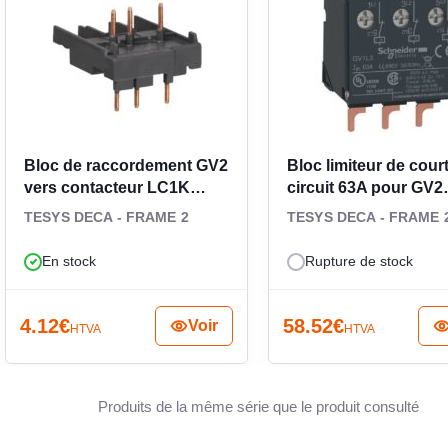
oteurs industriels compacts.
frets et tableaux électriques
EXÉCUT
COMMA
1 mm de haut et 78,2 mm de profondeur, ce
ffrets et tableaux où chaque module compte. Son
ation dans une enveloppe adaptée. Sa puissance
Bloc de raccordement GV2
Bloc limiteur de court
CLASSE
pte pour la conception thermique de l’armoire,
vers contacteur LC1K
circuit 63A pour GV2
plusieurs protections moteur.
GV2AF01
GV1L3
TESYS DECA - FRAME 2
TESYS DECA - FRAME 
LARGE
En stock
Rupture de stock
4.12
€
58.52
€
Voir
HTVA
HTVA
DÉCLE
Produits de la même série que le produit consulté
PROFO