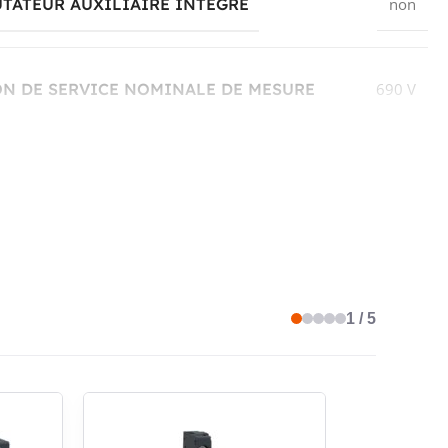
TATEUR AUXILIAIRE INTÉGRÉ
non
N DE SERVICE NOMINALE DE MESURE
690 V
PROTECTION THERMIQUE
oui
NT PERMANENT DE MESURE LU
4 A
1 / 5
LE AUX CHUTES DE PHASE
oui
'APPAREIL
Appareil complet dans un boîtier