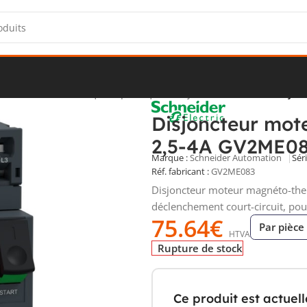
e
/
Protections électriques spécifiques
/
Disjoncteurs moteur
/
Disjon
Disjoncteur mot
2,5-4A GV2ME0
Marque :
Schneider Automation
Séri
Réf. fabricant :
GV2ME083
Disjoncteur moteur magnéto-ther
déclenchement court-circuit, pou
75.64
€
Par pièce
HTVA
Rupture de stock
Ce produit est actuel