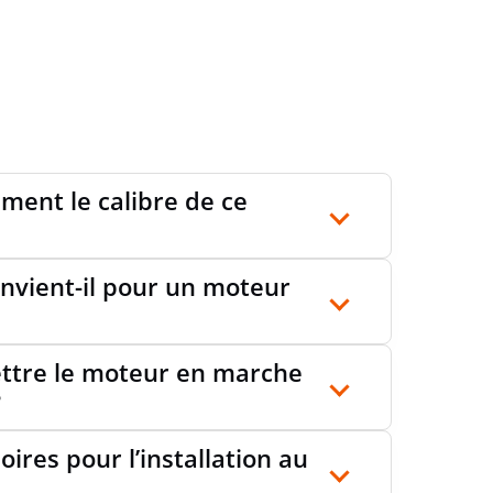
NT DE DÉCLENCHEMENT DE COURT-CIRCUIT
100
EUR-LIMITE DE DIMENSIONNEMENT ICU
kA
COURANT ALTERNATIF
ent le calibre de ce
UR
101 mm
nvient-il pour un moteur
NCE DISSIPÉE
2.5 W
mettre le moteur en marche
?
CT CARBON FOOTPRINT
Déclaration du
fournisseur
oires pour l’installation au