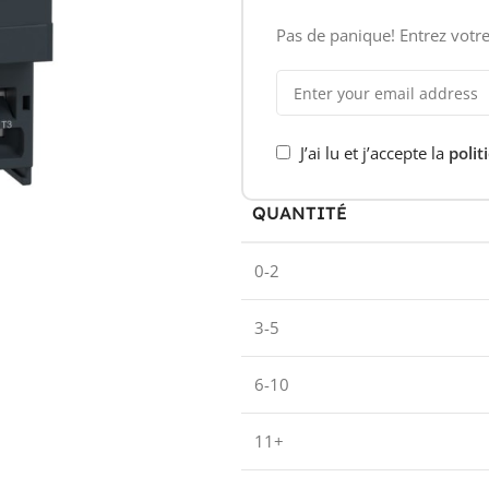
Pas de panique! Entrez votre
J’ai lu et j’accepte la
polit
QUANTITÉ
0-2
3-5
6-10
11+