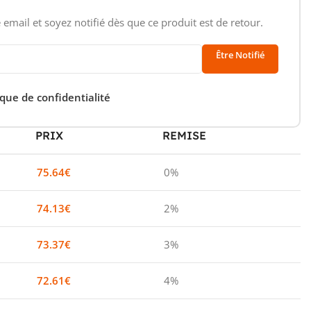
 email et soyez notifié dès que ce produit est de retour.
Être Notifié
ique de confidentialité
PRIX
REMISE
75.64
€
0%
74.13
€
2%
73.37
€
3%
72.61
€
4%