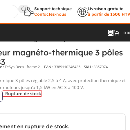
Support technique
Livraison gratuite
Contactez-nous
à partir de 150€ HT
0.0
cteur moteur magnéto-thermique 3 pôles 2,5-4A GV2ME083
eur magnéto-thermique 3 pôles
83
e :
TeSys Deca - frame 2
EAN :
3389110346435
SKU :
3357074
mique 3 pôles réglable 2,5 à 4 A, avec protection thermique et
r moteurs jusqu’à 1,5 kW en AC-3 à 400 V.
Rupture de stock
lement en rupture de stock.