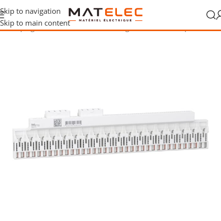
Skip to navigation
Skip to main content
/
Rails, peignes et accessoires de câblage
/
Borniers de répartition