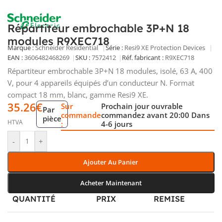
Répartiteur embrochable 3P+N 18
modules R9XEC718
Marque :
Schneider Residential
Série :
Resi9 XE Protection Devices
EAN :
3606482468269
SKU :
7572412
Réf. fabricant :
R9XEC718
Répartiteur embrochable 3P+N 18 modules, isolé, 63 A, 400
V, pour 4 appareils équipés d’un conducteur N. Format
compact 18 mm, blanc, gamme Resi9 XE.
35.26
€
Sur
Prochain jour ouvrable
Par
commande
commandez avant 20:00 Dans
pièce
HTVA
:
4-6 jours
-
+
Ajouter Au Panier
Acheter Maintenant
QUANTITÉ
PRIX
REMISE