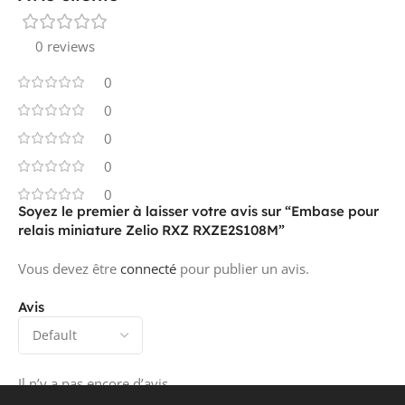
0 reviews
0
0
0
0
0
Soyez le premier à laisser votre avis sur “Embase pour
relais miniature Zelio RXZ RXZE2S108M”
Vous devez être
connecté
pour publier un avis.
Avis
Il n’y a pas encore d’avis.