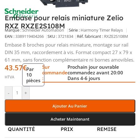
Embase pour relais miniature Zelio
RXZ RXZE2S108M
Marque :
Schneider Automation
Série :
Harmony Timer Relays
EAN :
3389119404266
SKU :
3721834
Réf. fabricant :
RXZE2S108M
Embase 8 broches pour relais miniature, montage sur rail
DIN 35 mm, raccordement à vis. Format compact 27 x 79 x
61 mm, sans fonction complémentaire ni bornes amovibles.
43.57
€
Sur
Prochain jour ouvrable
Par
commande
commandez avant 20:00
10
HTVA
:
Dans 4-6 jours
pièces
-
+
Ajouter Au Panier
Acheter Maintenant
QUANTITÉ
PRIX
REMISE