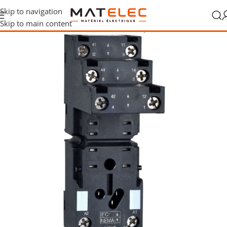
Skip to navigation
Skip to main content
riel
/
Interfaces et relais industriels
/
Socles pour relais industriels