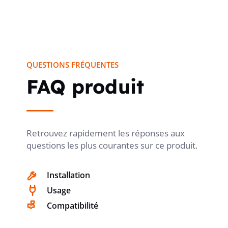
PROFONDEUR FACE INTERIEURE
135 mm
QUESTIONS FRÉQUENTES
AVEC PLAQUE DE MONTAGE
non
FAQ produit
BORNE À CONDUCTEUR NEUTRE
non
Retrouvez rapidement les réponses aux
questions les plus courantes sur ce produit.
TYPE DE FERMETURE
autre
Installation
Usage
Compatibilité
RAIL DIN
oui