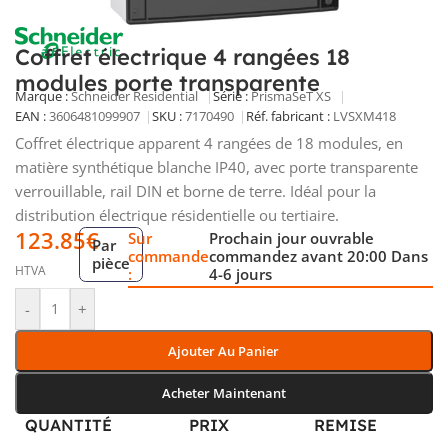
Coffret électrique 4 rangées 18
modules porte transparente
Marque :
Schneider Residential
Série :
PrismaSeT XS
EAN :
3606481099907
SKU :
7170490
Réf. fabricant :
LVSXM418
Coffret électrique apparent 4 rangées de 18 modules, en
matière synthétique blanche IP40, avec porte transparente
verrouillable, rail DIN et borne de terre. Idéal pour la
distribution électrique résidentielle ou tertiaire.
123.85
€
Sur
Prochain jour ouvrable
Par
commande
commandez avant 20:00 Dans
pièce
HTVA
:
4-6 jours
-
+
Ajouter Au Panier
Acheter Maintenant
QUANTITÉ
PRIX
REMISE