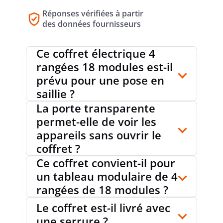
Réponses vérifiées à partir
PLOMBABLE
non
des données fournisseurs
Ce coffret électrique 4
EXÉCUTION CEM
non
rangées 18 modules est-il
prévu pour une pose en
saillie ?
La porte transparente
NUMÉRO RAL
9003
permet-elle de voir les
appareils sans ouvrir le
coffret ?
PORTE POUR TRANSMISSION DU SIGNAL
oui
Ce coffret convient-il pour
un tableau modulaire de 4
rangées de 18 modules ?
TYPE DE PORTE
simple
Le coffret est-il livré avec
une serrure ?