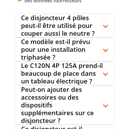
des données fournisseurs
Ce disjoncteur 4 pôles
CLASSE DE PROTECTION (IP)
IP20
peut-il être utilisé pour
couper aussi le neutre ?
Ce modèle est-il prévu
DEGRÉ DE POLLUTION
3
pour une installation
triphasée ?
Le C120N 4P 125A prend-il
SECTION DU CONDUCTEUR
1.5...50
beaucoup de place dans
mm²
MONOFILAIRE RACCORDABLE
un tableau électrique ?
Peut-on ajouter des
accessoires ou des
TEMPÉRATURE AMBIANTE DURANT LE
-25...70
dispositifs
°C
FONCTIONNEMENT
supplémentaires sur ce
disjoncteur ?
Ce disjoncteur est-il