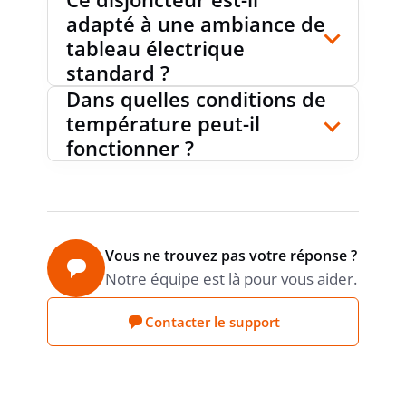
ANTIDÉFLAGRANT
non
adapté à une ambiance de
tableau électrique
standard ?
PUISSANCE DISSIPÉE
4.1 W
Dans quelles conditions de
température peut-il
fonctionner ?
PRODUCT CARBON
Déclaration du
fournisseur
FOOTPRINT (CO2)
Vous ne trouvez pas votre réponse ?
Notre équipe est là pour vous aider.
Contacter le support