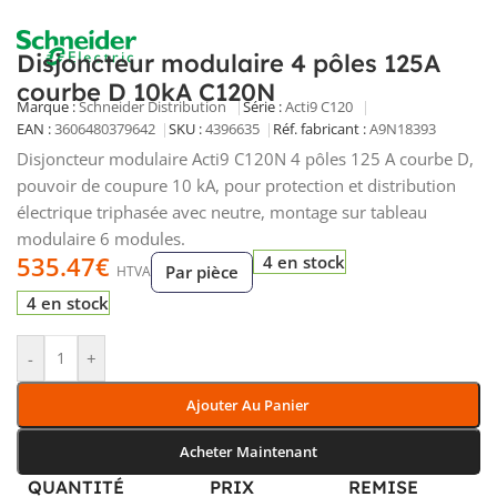
Disjoncteur modulaire 4 pôles 125A
courbe D 10kA C120N
Marque :
Schneider Distribution
Série :
Acti9 C120
EAN :
3606480379642
SKU :
4396635
Réf. fabricant :
A9N18393
Disjoncteur modulaire Acti9 C120N 4 pôles 125 A courbe D,
pouvoir de coupure 10 kA, pour protection et distribution
électrique triphasée avec neutre, montage sur tableau
modulaire 6 modules.
535.47
€
4 en stock
Par pièce
HTVA
4 en stock
-
+
Ajouter Au Panier
Acheter Maintenant
QUANTITÉ
PRIX
REMISE