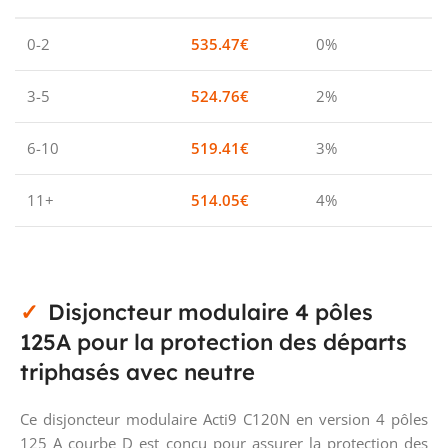
0-2
535.47
€
0%
3-5
524.76
€
2%
6-10
519.41
€
3%
11+
514.05
€
4%
Disjoncteur modulaire 4 pôles
125A pour la protection des départs
triphasés avec neutre
Ce disjoncteur modulaire Acti9 C120N en version 4 pôles
125 A courbe D est conçu pour assurer la protection des