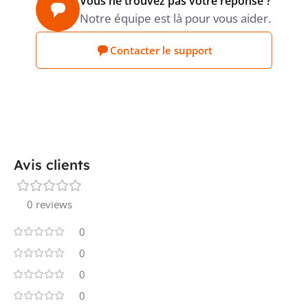
Vous ne trouvez pas votre réponse ?
Notre équipe est là pour vous aider.
PUISSANCE DISSIPÉE
2.9 W
Contacter le support
PRODUCT CARBON
Déclaration du
fournisseur
FOOTPRINT (CO2)
Avis clients
0 reviews
0
0
0
0