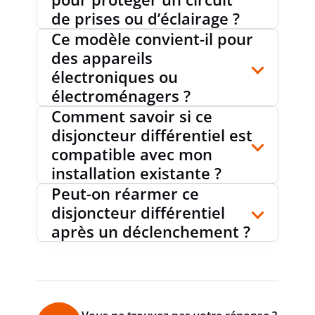
PROFONDEUR TOTALE
44 mm
de prises ou d’éclairage ?
Ce modèle convient-il pour
des appareils
SECTION DU CONDUCTEUR
1...16
électroniques ou
mm²
MONOFILAIRE RACCORDABLE
électroménagers ?
Comment savoir si ce
disjoncteur différentiel est
SECTION DU CONDUCTEUR
compatible avec mon
1...10
MULTIFILAIRE POUVANT ÊTRE
mm²
installation existante ?
RACCORDÉE
Peut-on réarmer ce
disjoncteur différentiel
après un déclenchement ?
CATÉGORIE DE SURTENSION
3
DEGRÉ DE POLLUTION
3