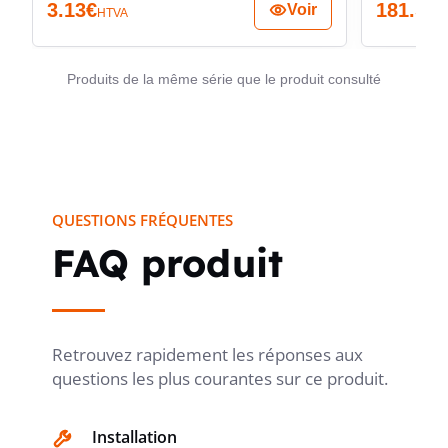
différentielle divisionnaire compacte, lisible et
3.13
€
181.51
€
Voir
HTVA
techniquement bien calibrée.
AVEC DISPOSITIF DE VERROUILLAGE
oui
Produits de la même série que le produit consulté
TENSION D'ISOLEMENT DE MESURE UI
400 V
QUESTIONS FRÉQUENTES
FRÉQUENCE
50 Hz
FAQ produit
TENSION NOMINALE DE TENUE AUX
4
Retrouvez rapidement les réponses aux
kV
CHOCS UIMP
questions les plus courantes sur ce produit.
Installation
PROTECTION CONTRE LES