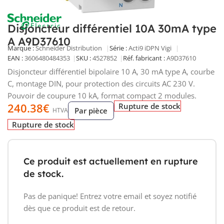
Disjoncteur différentiel 10A 30mA type
A A9D37610
Marque :
Schneider Distribution
Série :
Acti9 iDPN Vigi
EAN :
3606480484353
SKU :
4527852
Réf. fabricant :
A9D37610
Disjoncteur différentiel bipolaire 10 A, 30 mA type A, courbe
C, montage DIN, pour protection des circuits AC 230 V.
Pouvoir de coupure 10 kA, format compact 2 modules.
240.38
€
Rupture de stock
Par pièce
HTVA
Rupture de stock
Ce produit est actuellement en rupture
de stock.
Pas de panique! Entrez votre email et soyez notifié
dès que ce produit est de retour.