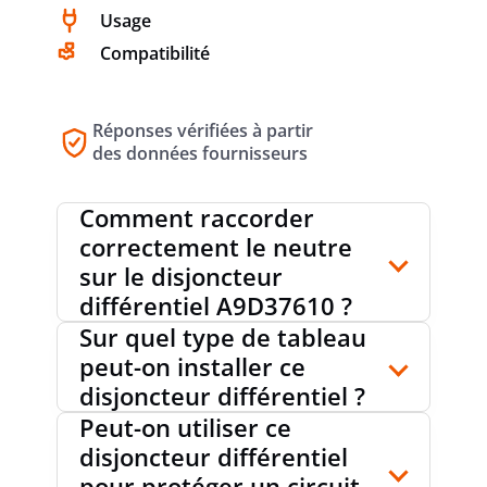
non
DÉCLENCHEMENTS INTEMPESTIFS
Usage
Compatibilité
CLASSE DE LIMITATION ÉNERGÉTIQUE
3
Réponses vérifiées à partir
des données fournisseurs
CLASSE DE PROTECTION (IP)
IP20
Comment raccorder
correctement le neutre
sur le disjoncteur
RÉSISTANCE AUX COURANT DE CHOC
0.25 kA
différentiel A9D37610 ?
Sur quel type de tableau
peut-on installer ce
TEMPÉRATURE AMBIANTE DURANT LE
-25...60
disjoncteur différentiel ?
°C
FONCTIONNEMENT
Peut-on utiliser ce
disjoncteur différentiel
pour protéger un circuit