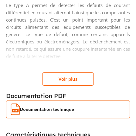
Le type A permet de détecter les défauts de courant
différentiel en courant alternatif ainsi que les composantes
continues pulsées. C’est un point important pour les
circuits alimentant des équipements susceptibles de
générer ce type de défaut, comme certains appareils
électroniques ou électroménagers. Le déclenchement est
non retardé, ce qui assure une coupure instantanée en cas
de fuite à la terre détectée.
Pouvoir de coupure 10 kA pour
Voir plus
une protection divisionnaire
performante
Documentation PDF
Avec une capacité de coupure nominale de 10 kA selon EN
Documentation technique
61009-1, ce disjoncteur différentiel est conçu pour
intervenir efficacement en cas de court-circuit important.
Sa classe de limitation énergétique 3 participe à une
Caractéristiques techniques