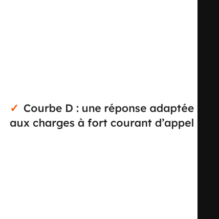
tableaux électriques modulaires. Avec ses 2 pôles
protégés, il assure une coupure bipolaire adaptée aux
montages nécessitant une protection simultanée des
deux conducteurs. Son calibre 2 A convient aux circuits
de faible intensité, tandis que la courbe D le destine aux
applications présentant un courant d’appel plus élevé au
démarrage.
Courbe D : une réponse adaptée
aux charges à fort courant d’appel
La courbe de déclenchement D est particulièrement
indiquée pour certains équipements techniques dont le
courant d’enclenchement peut être important. Elle
permet de limiter les déclenchements intempestifs au
démarrage tout en conservant une protection efficace
contre les défauts. Ce positionnement en fait un choix
pertinent pour des usages spécifiques en environnement