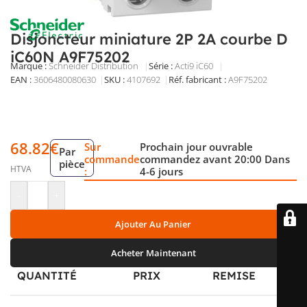
Disjoncteur miniature 2P 2A courbe D
iC60N A9F75202
Marque :
Schneider Distribution
Série :
Acti9 iC60
EAN :
3606480080630
SKU :
4107692
Réf. fabricant :
A9F75202
Disjoncteur miniature 2P 2 A courbe D, 2 modules, pouvoir
de coupure 6 kA, pour circuits AC/DC jusqu’à 400 V.
Format compact Acti9 iC60N pour tableau de distribution.
68.82
€
Sur
Prochain jour ouvrable
Par
commande
commandez avant 20:00 Dans
pièce
HTVA
:
4-6 jours
-
+
Ajouter Au Panier
Acheter Maintenant
QUANTITÉ
PRIX
REMISE