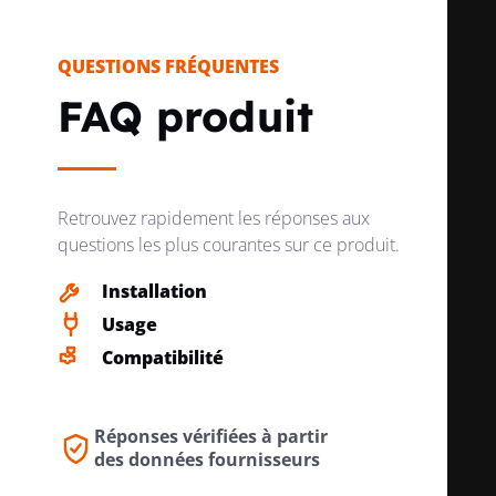
QUESTIONS FRÉQUENTES
DISPOSITIFS SUPPLÉMENTAIRES
ou
POSSIBLES
i
FAQ produit
MONTAGE SOUS CRÉPI
non
Retrouvez rapidement les réponses aux
questions les plus courantes sur ce produit.
Installation
CLASSE DE LIMITATION ÉNERGÉTIQUE
3
Usage
Compatibilité
CATÉGORIE DE SURTENSION
4
Réponses vérifiées à partir
des données fournisseurs
SECTION DU CONDUCTEUR