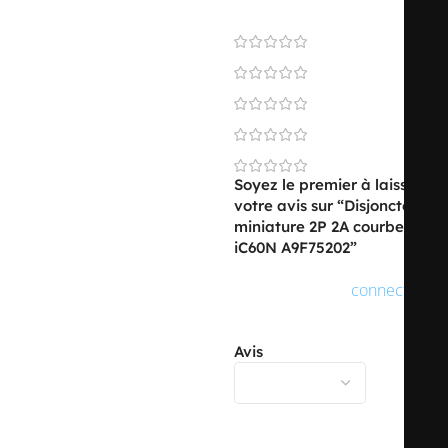
0 reviews
0
0
0
0
0
Soyez le premier à laisser
votre avis sur “Disjoncteur
miniature 2P 2A courbe D
iC60N A9F75202”
Vous devez être
connecté
pour publier un avis.
Avis
Il n’y a pas encore d’avis.