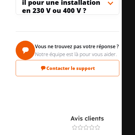
il pour une installation
en 230 V ou 400 V ?
ANTIDÉFLAGRANT
non
Vous ne trouvez pas votre réponse ?
PUISSANCE DISSIPÉE
1.9 W
Notre équipe est là pour vous aider.
Contacter le support
PRODUCT CARBON
Déclaration du
FOOTPRINT (CO2)
fournisseur
Avis clients