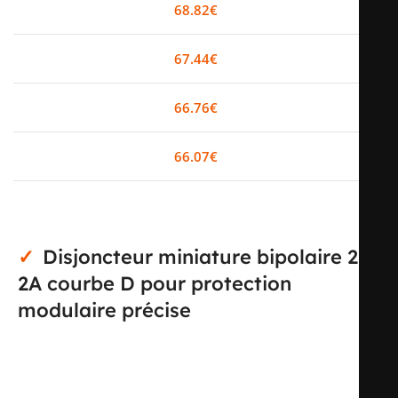
0-2
68.82
€
0%
3-5
67.44
€
2%
6-10
66.76
€
3%
11+
66.07
€
4%
Disjoncteur miniature bipolaire 2P
2A courbe D pour protection
modulaire précise
Ce disjoncteur miniature 2P 2A courbe D de la gamme
Acti9 iC60N est conçu pour la protection des circuits
contre les surcharges et les courts-circuits dans les